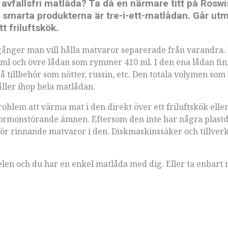
ch avfallsfri matlåda? Ta då en närmare titt på Roswi
 smarta produkterna är tre-i-ett-matlådan. Går utm
t friluftskök.
e gånger man vill hålla matvaror separerade från varandra.
 ml och övre lådan som rymmer 410 ml. I den ena lådan fin
illbehör som nötter, russin, etc. Den totala volymen som
ller ihop hela matlådan.
roblem att värma mat i den direkt över ett friluftskök eller
a hormonstörande ämnen. Eftersom den inte har några plastd
r för rinnande matvaror i den. Diskmaskinssäker och tillver
elen och du har en enkel matlåda med dig. Eller ta enbart