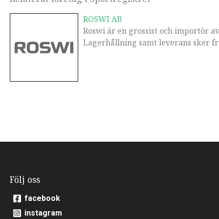
ROSWI AB
Roswi är en grossist och importör av
Lagerhållning samt leverans sker fr
Följ oss
facebook
instagram