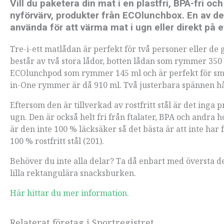
Vill du paketera din mat i en plastfri, BPA-fri o
nyförvärv, produkter från ECOlunchbox. En av de
använda för att värma mat i ugn eller direkt på et
Tre-i-ett matlådan är perfekt för två personer eller d
består av två stora lådor, botten lådan som rymmer 350
ECOlunchpod som rymmer 145 ml och är perfekt för små t
in-One rymmer är då 910 ml. Två justerbara spännen hå
Eftersom den är tillverkad av rostfritt stål är det inga p
ugn. Den är också helt fri från ftalater, BPA och andr
är den inte 100 % läcksäker så det bästa är att inte ha
100 % rostfritt stål (201).
Behöver du inte alla delar? Ta då enbart med översta d
lilla rektangulära snacksburken.
Här hittar du mer information.
Relaterat företag i Sportregistret