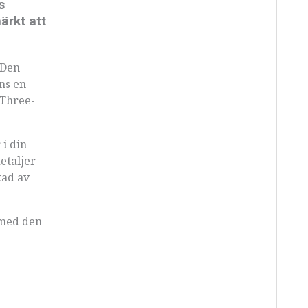
s
ärkt att
 Den
ns en
 Three-
 i din
etaljer
kad av
 med den