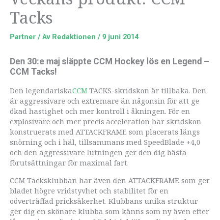
Tacks
Partner
/ Av
Redaktionen
/
9 juni 2014
Den 30:e maj släppte CCM Hockey lös en Legend –
CCM Tacks!
Den legendariska
CCM
TACKS-skridskon är tillbaka. Den
är aggressivare och extremare än någonsin för att ge
ökad hastighet och mer kontroll i åkningen. För en
explosivare och mer precis acceleration har skridskon
konstruerats med ATTACKFRAME som placerats längs
snörning och i häl, tillsammans med SpeedBlade +4,0
och den aggressivare lutningen ger den dig bästa
förutsättningar för maximal fart.
CCM Tacksklubban har även den ATTACKFRAME som ger
bladet högre vridstyvhet och stabilitet för en
oöverträffad pricksäkerhet. Klubbans unika struktur
ger dig en skönare klubba som känns som ny även efter