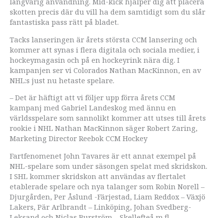
långvarig användning. Mid-kick hjälper dig att placera
skotten precis där du vill ha dem samtidigt som du slår
fantastiska pass rätt på bladet.
Tacks lanseringen är årets största CCM lansering och
kommer att synas i flera digitala och sociala medier, i
hockeymagasin och på en hockeyrink nära dig. I
kampanjen ser vi Colorados Nathan MacKinnon, en av
NHL:s just nu hetaste spelare.
– Det är häftigt att vi följer upp förra årets CCM
kampanj med Gabriel Landeskog med ännu en
världsspelare som sannolikt kommer att utses till årets
rookie i NHL Nathan MacKinnon säger Robert Zaring,
Marketing Director Reebok CCM Hockey
Fartfenomenet John Tavares är ett annat exempel på
NHL-spelare som under säsongen spelat med skridskon.
I SHL kommer skridskon att användas av flertalet
etablerade spelare och nya talanger som Robin Norell –
Djurgården, Per Åslund -Färjestad, Liam Reddox – Växjö
Lakers, Pär Arlbrandt – Linköping, Johan Svedberg-
Leksand och Niclas Burström – Skellefteå m.fl.