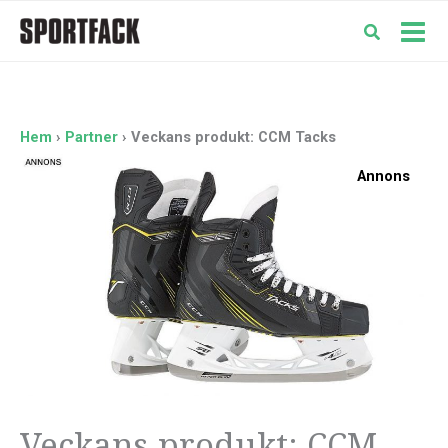
Hoppa
till
Mai
innehåll
Men
Hem
Partner
Veckans produkt: CCM Tacks
Annons
Veckans produkt: CCM