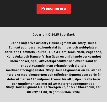
Prenumerera
Copyright © 2025 Sportfack
Denna sajt drivs av Story House Egmont AB. Story House
Egmont publicerar ett hundratal tidningar och webbplatser,
däribland Hemmets Journal, Hus & Hem, Icakuriren, Vagabond,
Kalle Anka och Bamse. Vi har även en omfattande verksamhet
inom böcker, spel, aktivitetsprodukter och event, samt är
snabbt växande inom e-handel och digitala
marknadsföringstjänster. Story House Egmont är en del av den
nordiska mediekoncernen och stiftelsen Egmont som varje år
delar ut mer än 120 miljoner kronor för att hjälpa utsatta barn
och ungdomar. Läs mer på www.storyhouseegmont.se.
Story House Egmont AB, Karlavägen 96, 115 26 Stockholm, Tel:
08-692 01 00, Orgnr: 556046-9206