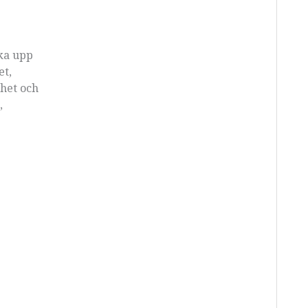
rka upp
et,
ghet och
,