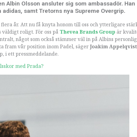
ren Albin Olsson ansluter sig som ambassadör. Han
n adidas, samt Tretorns nya Supreme Overgrip.
flera år. Att nu få knyta honom till oss och ytterligare stä
väldigt roligt. För oss på
Thevea Brands Group
är kvalit
entralt, något som också stämmer väl in på Albins personli
tta fram vår position inom Padel, säger
Joakim Appelqvist
p, i ett pressmeddelande.
llsskor med Prada?