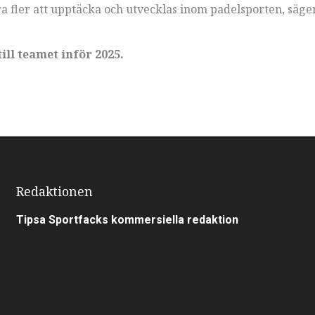
ra fler att upptäcka och utvecklas inom padelsporten, säg
ill teamet inför 2025.
Redaktionen
Tipsa Sportfacks kommersiella redaktion