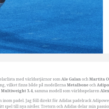
spelarlista med världsstjärnor som
Ale Galan
och
Martita 
ing, vilket finns både på modellerna
Metalbone
och
Adip
Multiweight 3.4
, samma modell som världsspelaren
Alex
rn inom padel. Jag föll direkt för Adidas padelrack Adipow
t spel till nya nivåer. Tretorn och Adidas delar min passio