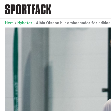
Hoppa
till
innehåll
Hem
Nyheter
Albin Olsson blir ambassadör för adidas