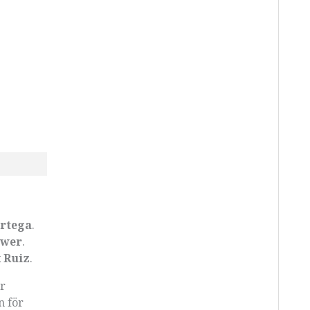
Ortega
.
ower
.
 Ruiz
.
er
n för