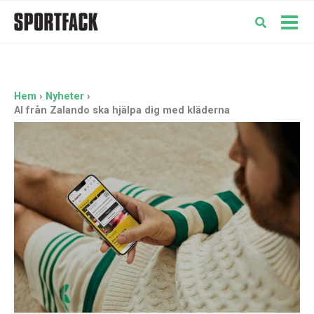
Hoppa
till
Mai
innehåll
Men
Hem
Nyheter
AI från Zalando ska hjälpa dig med kläderna