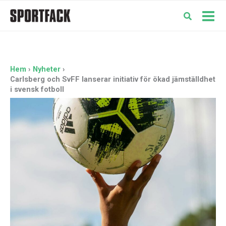
Hoppa
till
Mai
innehåll
Men
Hem
Nyheter
Carlsberg och SvFF lanserar initiativ för ökad jämställdhet
i svensk fotboll