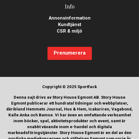
Info
Annonsinformation
Kundtjänst
CSR & miljö
Prenumerera
Copyright © 2025 Sportfack
Denna sajt drivs av Story House Egmont AB. Story House
Egmont publicerar ett hundratal tidningar och webbplatser,
däribland Hemmets Journal, Hus & Hem, Icakuriren, Vagabond,
Kalle Anka och Bamse. Vi har även en omfattande verksamhet
inom böcker, spel, aktivitetsprodukter och event, samt är
snabbt växande inom e-handel och digitala
marknadsföringstjänster. Story House Egmont är en del av den
nordiska mediekoncernen och stiftelsen Egmont som varje år