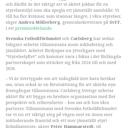
och därför är det viktigt att vi aktivt jobbar för en
styrelsemiljö som ska spegla ett jämställt samhälle. Vi
vill ha fler kvinnor, som stannar längre, i våra styrelser,
säger
Andrea Möllerberg
, generalsekreterare på
SvFF
,
i ett
pressmeddelande
.
Svenska Fotbollförbundet
och
Carlsberg
har sedan
tidigare arbetat tillsammans inom inkludering och
jämlikhet. Arbetet fördjupas nu ytterligare med
”Styrelselyftet” och kommer vara i fokus i det förlängda
partnerskapet som sträcker sig från 2024 till och med
2026.
– Vi är övertygade om att mångfald inte bara berikar
oss, utan också är en förutsättning för att skörda nya
framgångar tillsammans. Carlsberg Sverige arbetar
aktivt för att bygga en bredare organisation med fler
perspektiv och erfarenheter – hos oss och hos våra
partners. Tillsammans med Svenska Fotbollförbundet
tar vi nu ett viktigt steg på vägen mot en ännu mer
inkluderande framtid och ett mer jämställt styrt
fotbollssverige, säger
Peter Hammarstedt
, vd