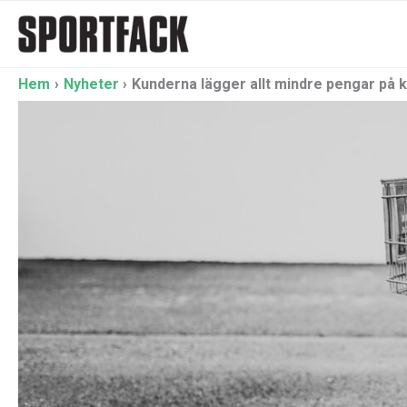
Hoppa
till
innehåll
Hem
Nyheter
Kunderna lägger allt mindre pengar på 