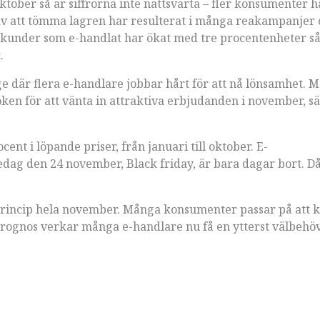
ktober så är siffrorna inte nattsvarta – fler konsumenter 
av att tömma lagren har resulterat i många reakampanjer 
n kunder som e-handlat har ökat med tre procentenheter så
.
ge där flera e-handlare jobbar hårt för att nå lönsamhet. 
boken för att vänta in attraktiva erbjudanden i november, s
ent i löpande priser, från januari till oktober. E-
dag den 24 november, Black friday, är bara dagar bort. D
princip hela november. Många konsumenter passar på att k
k-prognos verkar många e-handlare nu få en ytterst välbehöv