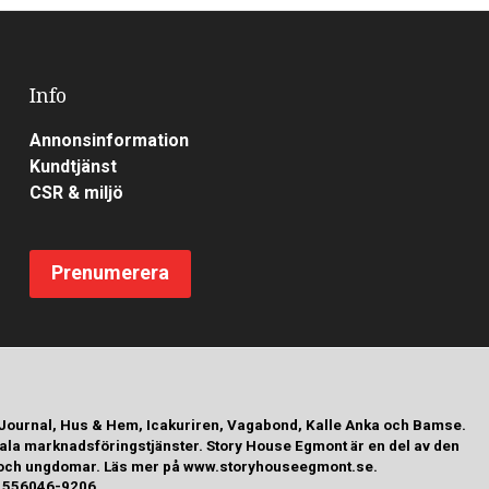
Info
Annonsinformation
Kundtjänst
CSR & miljö
Prenumerera
 Journal, Hus & Hem, Icakuriren, Vagabond, Kalle Anka och Bamse.
tala marknadsföringstjänster. Story House Egmont är en del av den
arn och ungdomar. Läs mer på www.storyhouseegmont.se.
r: 556046-9206