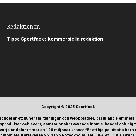
Redaktionen
Tipsa Sportfacks kommersiella redaktion
Copyright © 2025 Sportfack
ublicerar ett hundratal tidningar och webbplatser, däribland Hemmets
tsprodukter och event, samt är snabbt växande inom e-handel och digi
rje år delar ut mer än 120 miljoner kronor för att hjälpa utsatta b
gmont AB, Karlavägen 96, 115 26 Stockholm, Tel: 08-692 01 00, Orgn