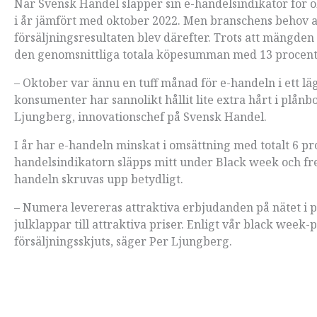
När Svensk Handel släpper sin e-handelsindikator för o
i år jämfört med oktober 2022. Men branschens behov 
försäljningsresultaten blev därefter. Trots att mängde
den genomsnittliga totala köpesumman med 13 procent
– Oktober var ännu en tuff månad för e-handeln i ett lä
konsumenter har sannolikt hållit lite extra hårt i plån
Ljungberg, innovationschef på Svensk Handel.
I år har e-handeln minskat i omsättning med totalt 6 proc
handelsindikatorn släpps mitt under Black week och fre
handeln skruvas upp betydligt.
– Numera levereras attraktiva erbjudanden på nätet i 
julklappar till attraktiva priser. Enligt vår black wee
försäljningsskjuts, säger Per Ljungberg.