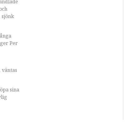
handlade
och
 sjönk
Många
äger Per
å väntas
öpa sina
lig