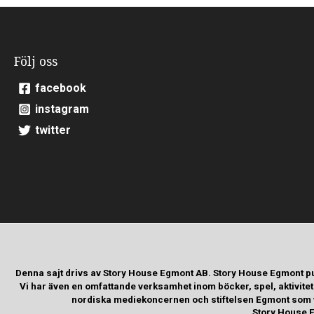
Följ oss
facebook
instagram
twitter
Denna sajt drivs av Story House Egmont AB. Story House Egmont p
Vi har även en omfattande verksamhet inom böcker, spel, aktivite
nordiska mediekoncernen och stiftelsen Egmont som va
Story House E