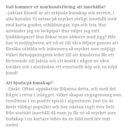
Vad kommer er marknadsföring att ­innehålla?
– Jaktias filosofi är att erbjuda kunskap och service, i
alla kanaler. Vi satsar på mycket rörligt innehåll med
små korta guider, utbildningar, tips och trix. Hur
använder jag en lockpipa? Hur väljer jag rätt
ljuddämpare? Hur fiskar man abborre med jigg? Här
har vi möjlig­heten att nå ut till våra följare genom att
försöka utbilda och informera så mycket som möjligt.
Vilket förhoppningsvis leder till att kunderna får ett
förtroende till Jaktia och ett besök i någon av våra
butiker och i slutändan ett eventuellt köp och en nöjd
kund!
Att bjuda på kunskap?
– Exakt. Oftast uppskattar följarna detta, och med det
frågor i retur i inlägget, vilket skapar engagemang som
resulterar i en positiv spiral i algoritmen. Just nu är
Reels väldigt populärt och har nästan tagit över helt
från statiskt innehåll då man ju får ut så mycket mer
budskap i en kortare video än en bild med lite text
under.