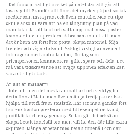
– Det finns ju väldigt mycket på nätet där allt går att
läsa sig till. Framför allt finns det mycket på just sociala
medier som Instagram och även Youtube. Men ett tips
skulle absolut vara att ha en långsiktig plan på vad
man faktiskt vill få ut och sätta upp mål. Vissa poster
kommer inte att prestera så bra som man trott, men
det är bara att fortsätta posta, skapa material, följa
trender och våga sticka ut. Väldigt viktigt är även att
interagera med andra konton, företag som
privatpersoner, kommentera, gilla, spara och dela. Det
må vara tidskrävande att bygga upp men effekten kan
vara otroligt stark.
Är allt är mätbart?
– Inte allt men det mesta är mätbart och verktyg för
detta finns i Meta, men även många tredjeparter kan
hjälpa till att få fram statistik. Här ser man ganska fort
hur ens konton presterar med till exempel räckvidd,
profilklick och engagemang. Sedan går det också att
skapa betalt innehåll om man vill ha den där lilla extra
skjutsen. Många arbetar med betalt innehåll och där