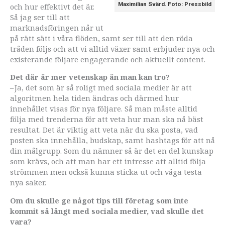
Maximilian Svärd. Foto: Pressbild
och hur effektivt det är.
Så jag ser till att
marknadsföringen når ut
på rätt sätt i våra flöden, samt ser till att den röda
tråden följs och att vi alltid växer samt erbjuder nya och
existerande följare engagerande och aktuellt content.
Det där är mer vetenskap än man kan tro?
– Ja, det som är så roligt med sociala medier är att
algoritmen hela tiden ändras och därmed hur
innehållet visas för nya följare. Så man måste alltid
följa med trenderna för att veta hur man ska nå bäst
resultat. Det är viktig att veta när du ska posta, vad
posten ska innehålla, budskap, samt hashtags för att nå
din målgrupp. Som du nämner så är det en del kunskap
som krävs, och att man har ett intresse att alltid följa
strömmen men också kunna sticka ut och våga testa
nya saker.
Om du skulle ge något tips till företag som inte
kommit så långt med sociala medier, vad skulle det
vara?