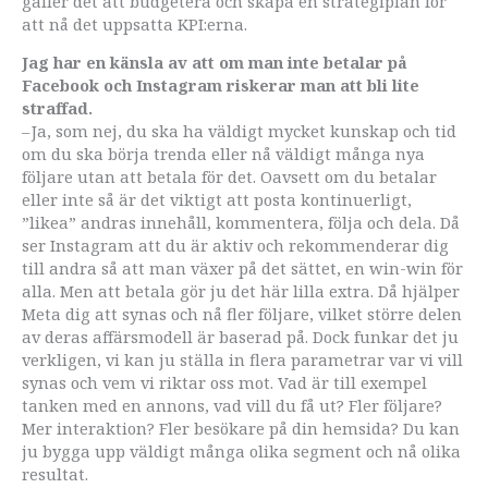
gäller det att budgetera och skapa en strategiplan för
att nå det uppsatta KPI:erna.
Jag har en känsla av att om man inte betalar på
Facebook och Instagram ­riskerar man att bli lite
straffad.
– Ja, som nej, du ska ha väldigt mycket kunskap och tid
om du ska börja trenda eller nå väldigt många nya
följare utan att betala för det. Oavsett om du betalar
eller inte så är det viktigt att posta kontinuerligt,
”likea” andras innehåll, kommentera, följa och dela. Då
ser Instagram att du är aktiv och rekommenderar dig
till andra så att man växer på det sättet, en win-win för
alla. Men att betala gör ju det här lilla extra. Då hjälper
Meta dig att synas och nå fler följare, vilket större delen
av deras affärsmodell är baserad på. Dock funkar det ju
verkligen, vi kan ju ställa in flera parametrar var vi vill
synas och vem vi riktar oss mot. Vad är till exempel
tanken med en annons, vad vill du få ut? Fler följare?
Mer interaktion? Fler besökare på din hemsida? Du kan
ju bygga upp väldigt många olika segment och nå olika
resultat.