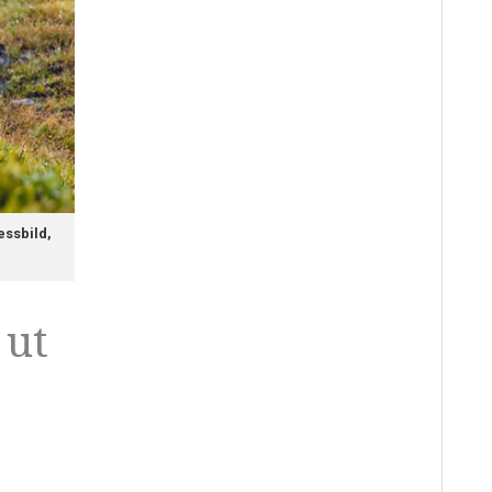
essbild,
 ut