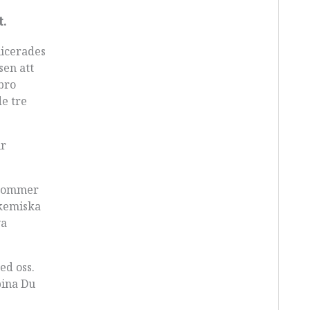
t.
licerades
sen att
bro
de tre
ur
z kommer
 kemiska
ya
ed oss.
bina Du