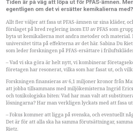
Tiden är på väg att löpa ut för PFAS-ämnen. Men
egentligen om det vi ersätter kemikalierna med? 
Allt fler väljer att fasa ut PFAS-ämnen ur sina kläder, oc
förslaget på bred reglering inom EU av PFAS som grupp
byta ut kemikalierna mot andra metoder och material. Me
universitet titta på effekterna av det här. Sabina Du Ri
som leder forskningen på PFAS-ersättare i friluftskläde
– Vad vi ska göra är helt nytt, vi kombinerar företagse
företagen har resonerat, vilka som har fasat ut, och vil
Forskningen finansieras av 6,1 miljoner kronor från M
att jobba tillsammans med miljökemisterna Ingrid Eric
och toxikologiska biten: Vad har man valt att substituer
lösningarna? Har man verkligen lyckats med att fasa u
– Fokus kommer att ligga på svenska, och eventuellt n
Det är för att alla ska ha samma förutsättningar, sam
Rietz.