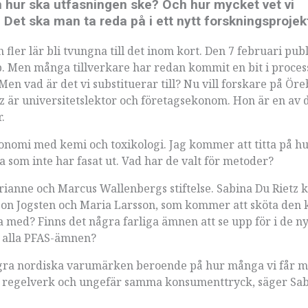
 hur ska utfasningen ske? Och hur mycket vet vi
Det ska man ta reda på i ett nytt forskningsprojek
h fler lär bli tvungna till det inom kort. Den 7 februari pub
. Men många tillverkare har redan kommit en bit i proces
n vad är det vi substituerar till? Nu vill forskare på Öre
etz är universitetslektor och företagsekonom. Hon är en av 
r.
konomi med kemi och toxikologi. Jag kommer att titta på h
ka som inte har fasat ut. Vad har de valt för metoder?
arianne och Marcus Wallenbergs stiftelse. Sabina Du Riet
son Jogsten och Maria Larsson, som kommer att sköta den
a med? Finns det några farliga ämnen att se upp för i de n
t alla PFAS-ämnen?
ågra nordiska varumärken beroende på hur många vi får m
ma regelverk och ungefär samma konsumenttryck, säger Sa