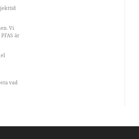
jekttid
hen. Vi
d PFAS är
del
veta vad