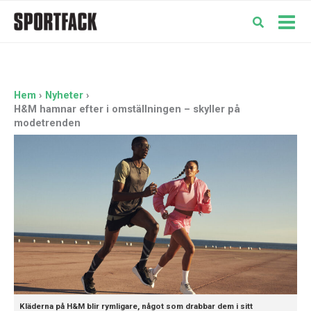
Hoppa
till
Mai
innehåll
Men
Hem
Nyheter
H&M hamnar efter i omställningen – skyller på
modetrenden
Kläderna på H&M blir rymligare, något som drabbar dem i sitt