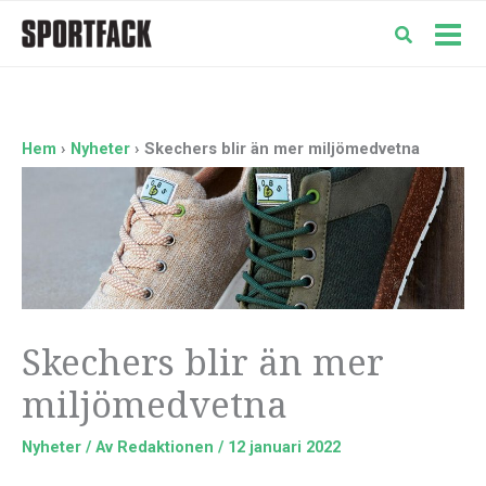
Hoppa
till
Mai
innehåll
Men
Hem
Nyheter
Skechers blir än mer miljömedvetna
Skechers blir än mer
miljömedvetna
Nyheter
/ Av
Redaktionen
/
12 januari 2022