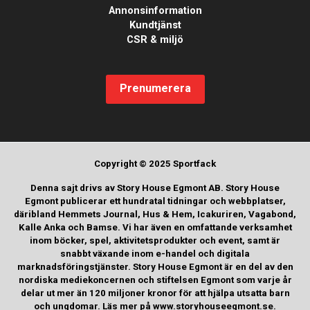
Annonsinformation
Kundtjänst
CSR & miljö
Prenumerera
Copyright © 2025 Sportfack
Denna sajt drivs av Story House Egmont AB. Story House
Egmont publicerar ett hundratal tidningar och webbplatser,
däribland Hemmets Journal, Hus & Hem, Icakuriren, Vagabond,
Kalle Anka och Bamse. Vi har även en omfattande verksamhet
inom böcker, spel, aktivitetsprodukter och event, samt är
snabbt växande inom e-handel och digitala
marknadsföringstjänster. Story House Egmont är en del av den
nordiska mediekoncernen och stiftelsen Egmont som varje år
delar ut mer än 120 miljoner kronor för att hjälpa utsatta barn
och ungdomar. Läs mer på www.storyhouseegmont.se.