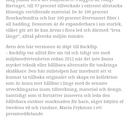
företaget, till 97 procent tillverkade i extremt slitstarka
bluesign-certifierade material. De är 100 procent
flourkarbonfria och har 100 procent återvunnet fiber i
all badding. Dessutom är de expanderbara i sin storlek,
vilket gör att de kan ärvas i flera led och därmed ”leva
länge”, alltså påverka miljön mindre.
Även den här versionen är döpt till Backflip.
– Backflip var alltid före sin tid och tidigt ute med
miljömedvetenheten redan 2012 när det inte fanns
mycket teknik eller hållbara alternativ för tonåringa
skidåkare. Den här milstolpen har inneburit att vi
kunnat ta tillbaka originalet och skapa en kollektion
som är ännu mer hållbar i linge med de senaste
utvecklingarna inom tillverkning, material och design.
Samtidigt som vi fortsätter innovera och leda den
hållvbara outdoor-marknaden för barn, säger Isbjörn of
Swedens vd och rundare, Maria Frykman i ett
pressmeddelande.