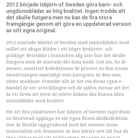
2012 började Isbjörn of Sweden göra barn- och
ungdomskläder av hög kvalitet. Ingen trodde att
det skulle fungera men nu kan de fira stora
framgångar genom att göra en uppdaterad version
av sitt egna original.
2012 startade Isbjörn of Sweden med juniorkläder, med
målet att skapa kläder i ett högre kvalitets- och
prisläge. Betrodda i branschen såg inte hur det skulle
fungera men de startade det hela ändå. Och nu, tio år
senare, omsätter kollektionen 40 procent av den totala
omsättningen samtidigt som kategorin är den som
växer snabbast. Framför allt är det via deras egna e-
handel de ser utvecklingen och de själva menar att det
är ett bevis att även de större kidsen ska kunna böra
vinterkläder med kvalitet.
För att fira jubileumet har Isbjörn of Sweden tagit fram
en limiterad upplaga av sin egna första skidkollektion.
Den är förstås uppgraderad med det senaste inom
materialval och dessutom är den bättre sett till hur de
idag jobbar med sitt miljöarbete. Plaggen är, enligt