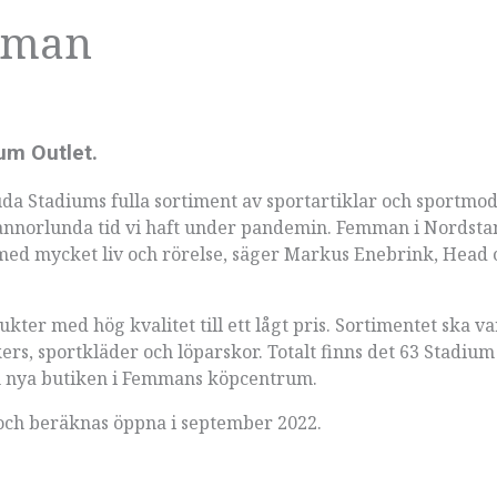
emman
um Outlet.
a Stadiums fulla sortiment av sportartiklar och sportmod
en annorlunda tid vi haft under pandemin. Femman i Nordsta
e med mycket liv och rörelse, säger Markus Enebrink, Head 
ukter med hög kvalitet till ett lågt pris. Sortimentet ska va
s, sportkläder och löparskor. Totalt finns det 63 Stadium 
n nya butiken i Femmans köpcentrum.
och beräknas öppna i september 2022.