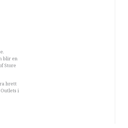
e.
n blir en
of Store
ra brett
Outlets i