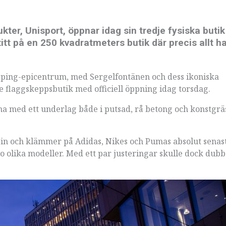
ter, Unisport, öppnar idag sin tredje fysiska butik 
itt på en 250 kvadratmeters butik där precis allt h
shopping-epicentrum, med Sergelfontänen och dess ikoniska
e flaggskeppsbutik med officiell öppning idag torsdag.
a med ett underlag både i putsad, rå betong och konstgräs
g in och klämmer på Adidas, Nikes och Pumas absolut senas
 olika modeller. Med ett par justeringar skulle dock dubbe