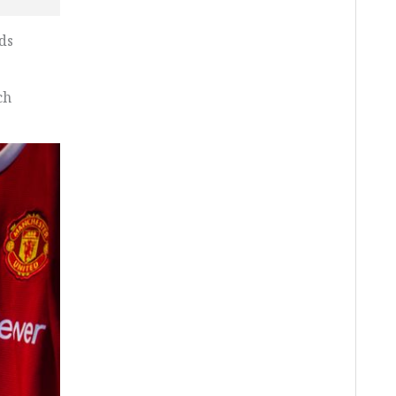
ds
ch