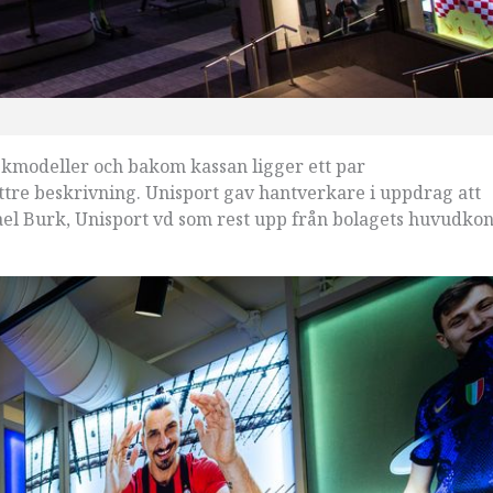
skmodeller och bakom kassan ligger ett par
tre beskrivning. Unisport gav hantverkare i uppdrag att
ael Burk, Unisport vd som rest upp från bolagets huvudkon