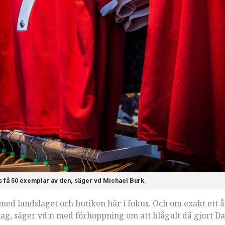
es få 50 exemplar av den, säger vd Michael Burk.
ält med landslaget och butiken här i fokus. Och om exakt ett å
ndslag, säger vd:n med förhoppning om att blågult då gjort 