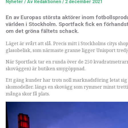
Nyheter
/ Av
Redaktionen
/
2 december 2021
En av Europas största aktörer inom fotbollsproduk
världen i Stockholm. Sportfack fick en förhandst
om det gröna fältets schack.
Läget är svårt att slå. Precis mitt i Stockholms citys 
glasobelisk, som närmaste granne ligger Unisport tredj
När Sportfack tar en runda över de 250 kvadratmetrarn
skoväggen) är butiken smygöppnad.
Ett gäng kunder har trots noll marknadsföring letat si
skomodeller. längs en skovägg som rymmer minst trettio
många skor få plats.