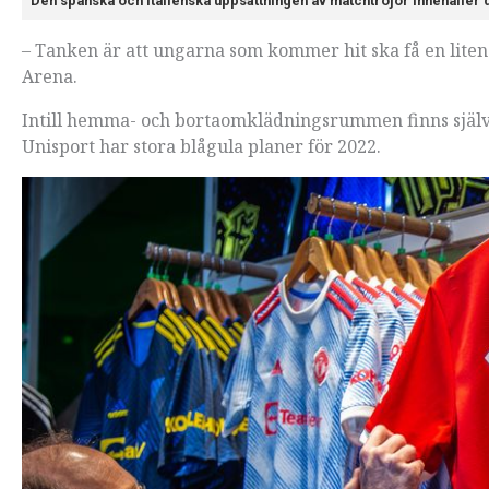
Den spanska och italienska uppsättningen av matchtröjor innehåller de
– Tanken är att ungarna som kommer hit ska få en liten 
Arena.
Intill hemma- och bortaomklädningsrummen finns självk
Unisport har stora blågula planer för 2022.