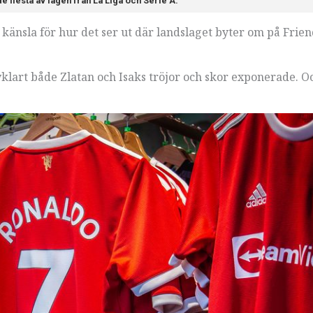
 flesta av lagen från La Liga och Serie A.
känsla för hur det ser ut där landslaget byter om på Frien
lart både Zlatan och Isaks tröjor och skor exponerade. O