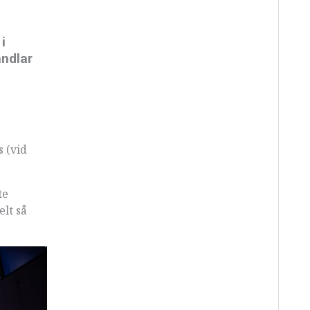
i
andlar
 (vid
te
lt så