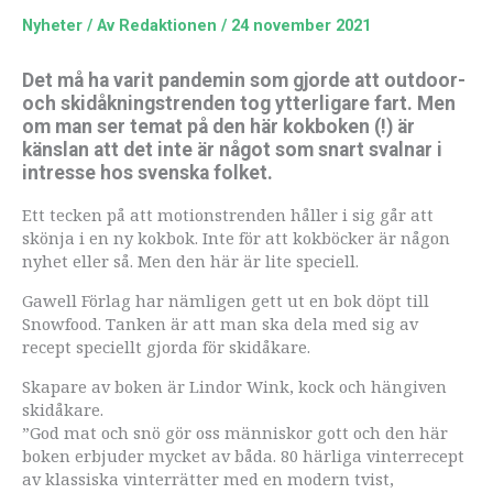
Nyheter
/ Av
Redaktionen
/
24 november 2021
Det må ha varit pandemin som gjorde att outdoor-
och skidåkningstrenden tog ytterligare fart. Men
om man ser temat på den här kokboken (!) är
känslan att det inte är något som snart svalnar i
intresse hos svenska folket.
Ett tecken på att motionstrenden håller i sig går att
skönja i en ny kokbok. Inte för att kokböcker är någon
nyhet eller så. Men den här är lite speciell.
Gawell Förlag har nämligen gett ut en bok döpt till
Snowfood. Tanken är att man ska dela med sig av
recept speciellt gjorda för skidåkare.
Skapare av boken är Lindor Wink, kock och hängiven
skidåkare.
”God mat och snö gör oss människor gott och den här
boken erbjuder mycket av båda. 80 härliga vinterrecept
av klassiska vinterrätter med en modern tvist,