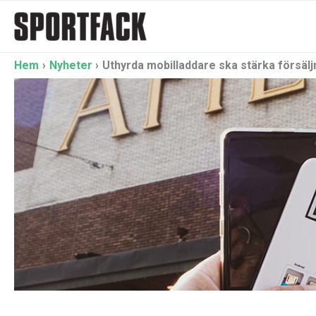
Hoppa
till
innehåll
Hem
Nyheter
Uthyrda mobilladdare ska stärka försäl