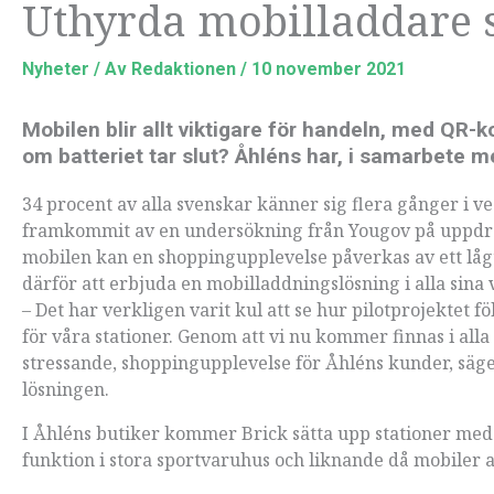
Uthyrda mobilladdare s
Nyheter
/ Av
Redaktionen
/
10 november 2021
Mobilen blir allt viktigare för handeln, med QR
om batteriet tar slut? Åhléns har, i samarbete me
34 procent av alla svenskar känner sig flera gånger i ve
framkommit av en undersökning från Yougov på uppdrag
mobilen kan en shoppingupplevelse påverkas av ett lågt
därför att erbjuda en mobilladdningslösning i alla sina
– Det har verkligen varit kul att se hur pilotprojektet fö
för våra stationer. Genom att vi nu kommer finnas i all
stressande, shoppingupplevelse för Åhléns kunder, säge
lösningen.
I Åhléns butiker kommer Brick sätta upp stationer med
funktion i stora sportvaruhus och liknande då mobiler