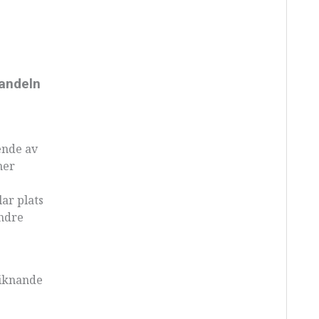
handeln
ende av
mer
lar plats
indre
liknande