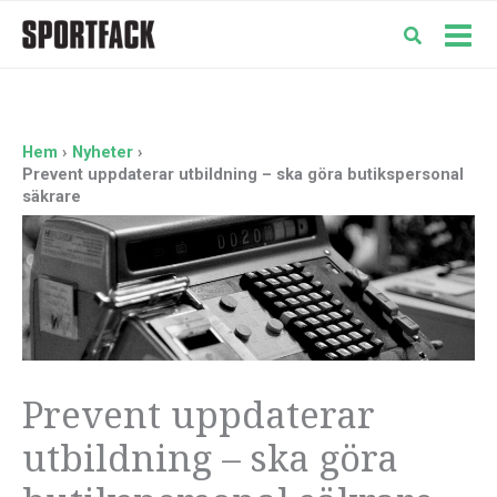
Hoppa
till
Mai
innehåll
Men
Hem
Nyheter
Prevent uppdaterar utbildning – ska göra butikspersonal
säkrare
Prevent uppdaterar
utbildning – ska göra