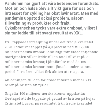
Pandemin har gjort att våra beteenden förändrats.
Motion och hälsa blev allt viktigare för oss och
intresset för cykling har ökat lavinartat. Men med
pandemin uppstod också problem, såsom
tillverkning av produkter och frakt.
Cykelbranschen tycks vara extra drabbad, vilket i
sin tur ledde till ett svagt resultat av XXL.
XXL tappade i försäljning under det tredje kvartalet
2020. Totalt var tappet på 4,8 procent ned till 2,688
miljoner norska kronor. Samtidigt minskade intjänade
mariginalen vilket ledde till en total tillväxt på 70
miljoner norska kronor, i jämförelse med de 165
miljoner norska kronor man tjänade under samma
period förra året, vilket fick aktien att reagera.
Anledningen till den förlorade intäkten menar XXL
beror på bristen av cyklar.
Ungefär 100 miljoner norska kronor uppskattar
företaget att de tappade på grund av bristen på hojar.
Estimatet bygger på resultatet från tredje kvartalet