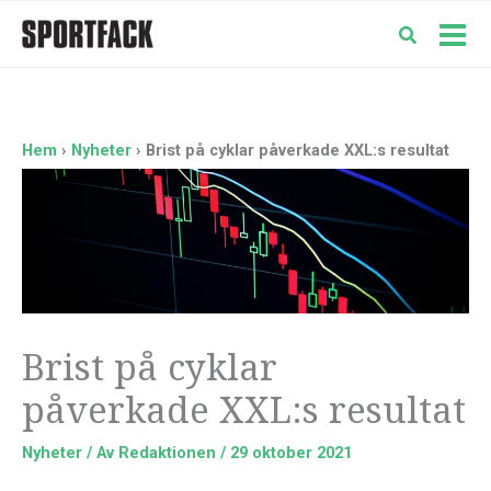
Hoppa
till
Mai
innehåll
Men
Hem
Nyheter
Brist på cyklar påverkade XXL:s resultat
Brist på cyklar
påverkade XXL:s resultat
Nyheter
/ Av
Redaktionen
/
29 oktober 2021