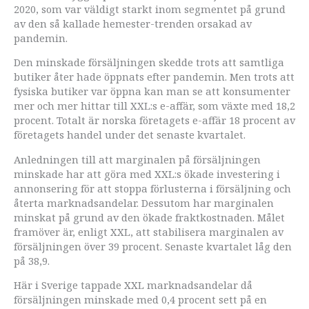
2020, som var väldigt starkt inom segmentet på grund
av den så kallade hemester-trenden orsakad av
pandemin.
Den minskade försäljningen skedde trots att samtliga
butiker åter hade öppnats efter pandemin. Men trots att
fysiska butiker var öppna kan man se att konsumenter
mer och mer hittar till XXL:s e-affär, som växte med 18,2
procent. Totalt är norska företagets e-affär 18 procent av
företagets handel under det senaste kvartalet.
Anledningen till att marginalen på försäljningen
minskade har att göra med XXL:s ökade investering i
annonsering för att stoppa förlusterna i försäljning och
återta marknadsandelar. Dessutom har marginalen
minskat på grund av den ökade fraktkostnaden. Målet
framöver är, enligt XXL, att stabilisera marginalen av
försäljningen över 39 procent. Senaste kvartalet låg den
på 38,9.
Här i Sverige tappade XXL marknadsandelar då
försäljningen minskade med 0,4 procent sett på en