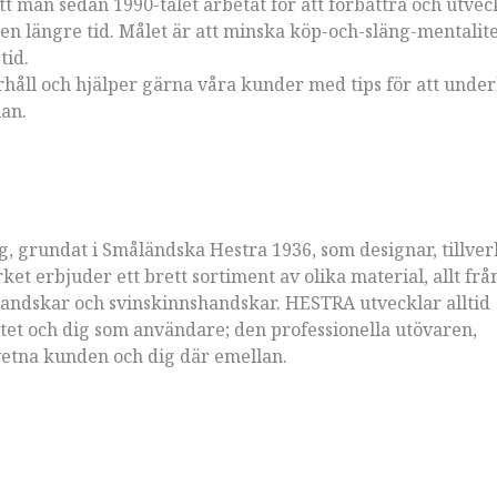
 man sedan 1990-talet arbetat för att förbättra och utveck
 en längre tid. Målet är att minska köp-och-släng-mentalit
tid.
håll och hjälper gärna våra kunder med tips för att under
man.
g, grundat i Småländska Hestra 1936, som designar, tillve
ket erbjuder ett brett sortiment av olika material, allt frå
handskar och svinskinnshandskar. HESTRA utvecklar alltid
tet och dig som användare; den professionella utövaren,
tna kunden och dig där emellan.