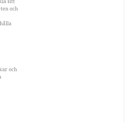
la sitt
eten och
hålla
rkar och
n