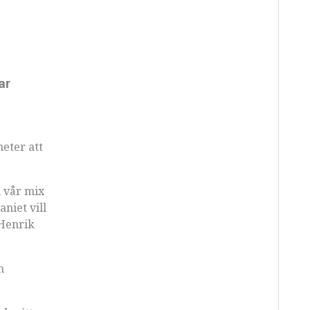
ar
eter att
h vår mix
niet vill
 Henrik
m