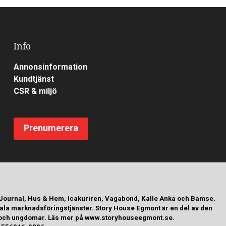
Info
Annonsinformation
Kundtjänst
CSR & miljö
Prenumerera
 Journal, Hus & Hem, Icakuriren, Vagabond, Kalle Anka och Bamse.
tala marknadsföringstjänster. Story House Egmont är en del av den
arn och ungdomar. Läs mer på www.storyhouseegmont.se.