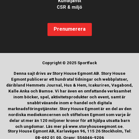
Kundtjänst
CSR & miljö
Prenumerera
Copyright © 2025 Sportfack
Denna sajt drivs av Story House Egmont AB. Story House
Egmont publicerar ett hundratal tidningar och webbplatser,
däribland Hemmets Journal, Hus & Hem, Icakuriren, Vagabond,
Kalle Anka och Bamse. Vi har även en omfattande verksamhet
inom böcker, spel, aktivitetsprodukter och event, samt är
snabbt växande inom e-handel och digitala
marknadsföringstjänster. Story House Egmont är en del av den
nordiska mediekoncernen och stiftelsen Egmont som varje år
delar ut mer än 120 miljoner kronor för att hjälpa utsatta barn
och ungdomar. Läs mer på www.storyhouseegmont.se.
Story House Egmont AB, Karlavägen 96, 115 26 Stockholm, Tel:
08-692 01 00, Orgnr: 556046-9206