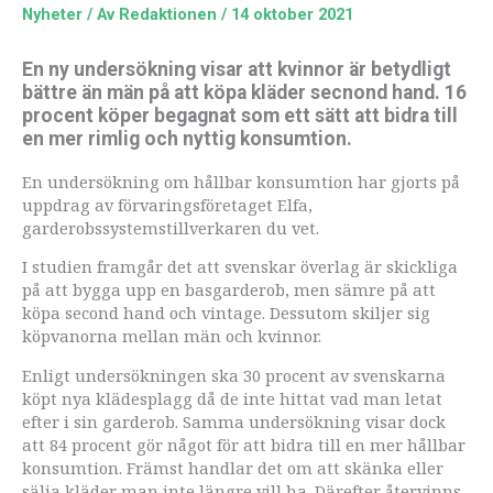
Nyheter
/ Av
Redaktionen
/
14 oktober 2021
En ny undersökning visar att kvinnor är betydligt
bättre än män på att köpa kläder secnond hand. 16
procent köper begagnat som ett sätt att bidra till
en mer rimlig och nyttig konsumtion.
En undersökning om hållbar konsumtion har gjorts på
uppdrag av förvaringsföretaget Elfa,
garderobssystemstillverkaren du vet.
I studien framgår det att svenskar överlag är skickliga
på att bygga upp en basgarderob, men sämre på att
köpa second hand och vintage. Dessutom skiljer sig
köpvanorna mellan män och kvinnor.
Enligt undersökningen ska 30 procent av svenskarna
köpt nya klädesplagg då de inte hittat vad man letat
efter i sin garderob. Samma undersökning visar dock
att 84 procent gör något för att bidra till en mer hållbar
konsumtion. Främst handlar det om att skänka eller
sälja kläder man inte längre vill ha. Därefter återvinns