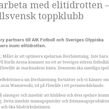
arbeta med elitidrotten 
llsvensk toppklubb
ery partners till AIK Fotboll och Sveriges Olypiska
ers inom elitidrotten.
org. Målet är att optimera spelarnas återhämtning. Inte bara
 På Borås Arena kommer nu ett av Sveriges största fotbollsl
Flowlife är marknadens bästa. Dessutom ska samtliga spel
 effektivisera sin återhämtning fortsätter och vi känner oss
r Lucas Wasniewski, vd på Flowlife i ett pressmeddelande.
vå säsonger och innebär att klubben och dess spelare kom
ing. Detta innebär massagepistoler och fotmassageprodukte
 och öka blodcirkulationen.