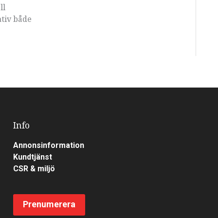
ll
ativ både
Info
Annonsinformation
Kundtjänst
CSR & miljö
Prenumerera