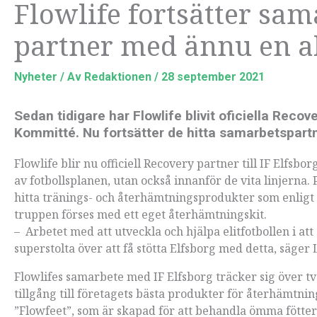
Flowlife fortsätter sam
partner med ännu en a
Nyheter
/ Av
Redaktionen
/
28 september 2021
Sedan tidigare har Flowlife blivit oficiella Recov
Kommitté. Nu fortsätter de hitta samarbetspartn
Flowlife blir nu officiell Recovery partner till IF Elfsb
av fotbollsplanen, utan också innanför de vita linjerna.
hitta tränings- och återhämtningsprodukter som enligt 
truppen förses med ett eget återhämtningskit.
– Arbetet med att utveckla och hjälpa elitfotbollen i att
superstolta över att få stötta Elfsborg med detta, säge
Flowlifes samarbete med IF Elfsborg träcker sig över t
tillgång till företagets bästa produkter för återhämtn
”Flowfeet”, som är skapad för att behandla ömma fötter