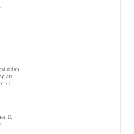
–
 på sidan
ag att
are i
mer få
n