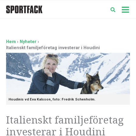
Hoppa
till
Mai
innehåll
Men
Hem
Nyheter
Italienskt familjeföretag investerar i Houdini
Houdinis vd Eva Kalsson, foto: Fredrik Schenholm.
Italienskt familjeföretag
investerar i Houdini