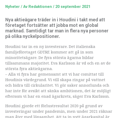
Nyheter
/ Av
Redaktionen
/
20 september 2021
Nya aktieägare träder in i Houdini i takt med att
företaget fortsätter att jobba mot en global
marknad. Samtidigt tar man in flera nya personer
på olika nyckelpositioner.
Houdini tar in en ny investerare. Det italienska
familjeföretaget GDTRE kommer att gå in som
minoritetsägare. De fyra största ägarna bildar
tillsammans majoritet. Eva Karlsson är vd och en av de
största fyra aktieägarna.
– Alla vi fyra har gemensamt att vi har comittat till
Houdinis värdegrund. Vi vill skapa ringar på vattnet
och bidra till cirkularitet. Vi gör saker annorlunda och
har inte för avsikt att sänka ambitionen, det är möjligt
eftersom vi har en enad ägarkrets, säger Eva Karlsson.
Houdini gjorde ett förlustresultat 2020 på grund av
investeringar under pandemin, men under 2021 räknar
man åter med lönsamhet. Att ta in nytt ägarkapital är