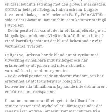
en del i Houdinis satsning mot den globala marknaden.
GDTRE är beläget i Bologna, Italien och har tidigare
investerat i bolag som Moncler och Eatily. Från GDTRE:s
sida är det Giovanni Domenichini som kommer att ingå
i styrelsen.
– Det är positivt för oss att det är ett familjeföretag med
långsiktiga ambitioner. Vi växer kraftfullt men inte på
ett så kortsiktigt sätt att det blir på bekostnad av vårt
varumärke. Tvärtom.
Enligt Eva Karlsson har de bland annat sysslat med
utveckling av hållbara industrifärger och har
erfarenhet av att jobba med internationella
varumärken i premiumsegmentet.
– De är också passionerade outdooranvändare, och har
erfarenhet av att transformera bolag från
konventionella till hållbara. Jag kunde inte drömma om
en bättre samarbetspartner.
Dessutom annonserar företaget att de tillsatt flera
seniora personer på nyckelroller i företaget under det
senaste året. Andrea Tomasini kommer tidigare från