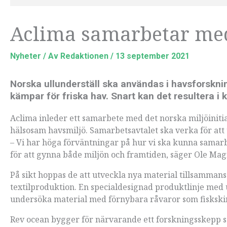
Aclima samarbetar med
Nyheter
/ Av
Redaktionen
/
13 september 2021
Norska ullunderställ ska användas i havsforsknin
kämpar för friska hav. Snart kan det resultera i 
Aclima inleder ett samarbete med det norska miljöinitia
hälsosam havsmiljö. Samarbetsavtalet ska verka för att 
– Vi har höga förväntningar på hur vi ska kunna samarb
för att gynna både miljön och framtiden, säger Ole Ma
På sikt hoppas de att utveckla nya material tillsamman
textilproduktion. En specialdesignad produktlinje med u
undersöka material med förnybara råvaror som fiskski
Rev ocean bygger för närvarande ett forskningsskepp s