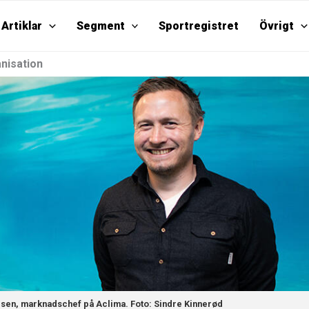
Artiklar
Segment
Sportregistret
Övrigt
nisation
sen, marknadschef på Aclima. Foto: Sindre Kinnerød