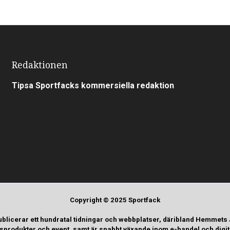
Redaktionen
Tipsa Sportfacks kommersiella redaktion
Copyright © 2025 Sportfack
ublicerar ett hundratal tidningar och webbplatser, däribland Hemmets
tsprodukter och event, samt är snabbt växande inom e-handel och digi