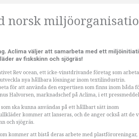
 norsk miljöorganisati
g. Aclima väljer att samarbeta med ett miljöinitiat
kläder av fiskskinn och sjögräs!
tivet Rev ocean, ett icke-vinstdrivande företag som arbeta
utveckla nya hållbara lösningar inom textilindustrin.
eta för att använda den expertisen som finns inom båda f
gnus Halvorsen, marknadschef på Aclima, i ett pressmedde
s som ska kunna användas på ett hållbart sätt inom
llkläder kommer att lanseras, och de anger också att de vi
nn och sjögräs.
om kommer att bistå deras arbete med plastföroreningar,