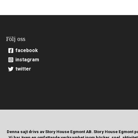
Följ oss
facebook
instagram
twitter
Denna sajt drivs av Story House Egmont AB. Story House Egmont p
Vi har även en omfattande verksamhet inom böcker, spel, aktivite