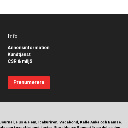
Info
Annonsinformation
Kundtjänst
CSR & miljö
Prenumerera
 Journal, Hus & Hem, Icakuriren, Vagabond, Kalle Anka och Bamse.
tala marknadsföringstjänster. Story House Egmont är en del av den