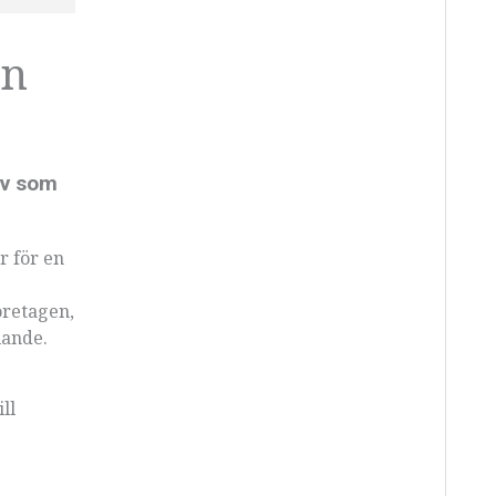
on
iv som
r för en
öretagen,
lande.
ll