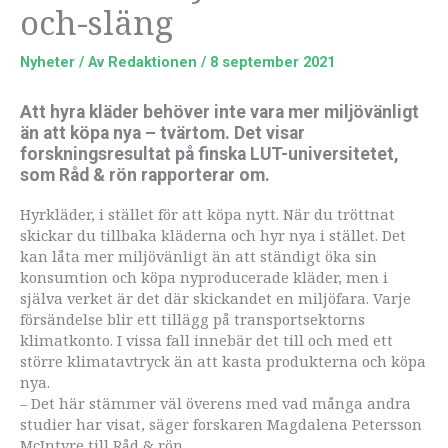
och-släng
Nyheter
/ Av
Redaktionen
/
8 september 2021
Att hyra kläder behöver inte vara mer miljövänligt
än att köpa nya – tvärtom. Det visar
forskningsresultat på finska LUT-universitetet,
som Råd & rön rapporterar om.
Hyrkläder, i stället för att köpa nytt. När du tröttnat
skickar du tillbaka kläderna och hyr nya i stället. Det
kan låta mer miljövänligt än att ständigt öka sin
konsumtion och köpa nyproducerade kläder, men i
själva verket är det där skickandet en miljöfara. Varje
försändelse blir ett tillägg på transportsektorns
klimatkonto. I vissa fall innebär det till och med ett
större klimatavtryck än att kasta produkterna och köpa
nya.
– Det här stämmer väl överens med vad många andra
studier har visat, säger forskaren Magdalena Petersson
McIntyre till Råd & rön.