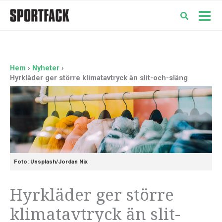
Hoppa
till
Mai
innehåll
Men
Hem
Nyheter
Hyrkläder ger större klimatavtryck än slit-och-släng
Foto: Unsplash/Jordan Nix
Hyrkläder ger större
klimatavtryck än slit-