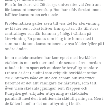
Hon är forskare vid Göteborgs universitet vid Centrum
för konsumtionsvetenskap. Hon har själv forskat inom
hållbar konsumtion och mode.
Problematiken gäller även till viss del för återvinning
av kläder som också kräver transporter, ofta till stora
centrallager och där hamnar på hög, i väntan på
återvinning. En process som idag inte hinns med i
samma takt som konsumtionen av nya kläder fyller på i
andra änden.
Inom modebranschen har konceptet med hyrkläder
etablerats mer och mer under de senaste åren, medan
utbudet inom sport och outdoor är betydligt smalare.
Främst är det Houdini som erbjudit hyrkläder sedan
2012, numera både online och genom butiksservice.
Däremot är det allt vanligare för hårdvara, som tält.
Även vissa skidanläggningar, som Kläppen och
Kungsberget, erbjuder uthyrning av skidkläder
parallellt med den traditionella skiduthyrningen. Men i
de fallen handlar det om uthyrning i butik.