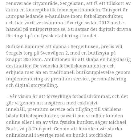
renoverade cityområde, Sergelstan, att få ett tillskott av
ännu en konceptbutik inom sporthandeln. Unisport är
Europas ledande e-handlare inom fotbollsprodukter,
och har varit verksamma i Sverige sedan 2012 med e-
handel på unisportstore.se. Nu satsar det digitalt drivna
företaget på en fysisk etablering i landet.
Butiken kommer att öppna i Sergelhusen, precis vid
Sergels torg på Sveavägen 2, med en butiksyta på
knappt 300 kvm. Ambitionen är att skapa en högklassig
destination för svenska fotbollskonsumenter och
erbjuda mer än en traditionell butiksupplevelse genom
implementering av premium service, personalisering
och digital storytelling.
– Vår vision är att förverkliga fotbollsdrömmar, och det
gör vi genom att inspirera med exklusivt
innehåll, premium service och tillgång till världens
bästa fotbollsprodukter, oavsett om vi möter kunden
online eller i en av våra fysiska butiker, säger Michael
Burk, vd på Unisport. Genom att förankra vår starka
onlinekanal i Sverige med en butik i Stockholm