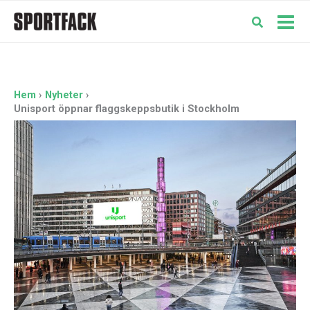
Hoppa
till
Mai
innehåll
Men
Hem
Nyheter
Unisport öppnar flaggskeppsbutik i Stockholm