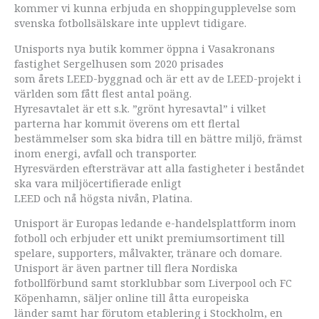
kommer vi kunna erbjuda en shoppingupplevelse som
svenska fotbollsälskare inte upplevt tidigare.
Unisports nya butik kommer öppna i Vasakronans
fastighet Sergelhusen som 2020 prisades
som årets LEED-byggnad och är ett av de LEED-projekt i
världen som fått flest antal poäng.
Hyresavtalet är ett s.k. ”grönt hyresavtal” i vilket
parterna har kommit överens om ett flertal
bestämmelser som ska bidra till en bättre miljö, främst
inom energi, avfall och transporter.
Hyresvärden eftersträvar att alla fastigheter i beståndet
ska vara miljöcertifierade enligt
LEED och nå högsta nivån, Platina.
Unisport är Europas ledande e-handelsplattform inom
fotboll och erbjuder ett unikt premiumsortiment till
spelare, supporters, målvakter, tränare och domare.
Unisport är även partner till flera Nordiska
fotbollförbund samt storklubbar som Liverpool och FC
Köpenhamn, säljer online till åtta europeiska
länder samt har förutom etablering i Stockholm, en