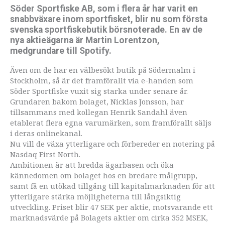
Söder Sportfiske AB, som i flera år har varit en
snabbväxare inom sportfisket, blir nu som första
svenska sportfiskebutik börsnoterade. En av de
nya aktieägarna är Martin Lorentzon,
medgrundare till Spotify.
Även om de har en välbesökt butik på Södermalm i
Stockholm, så är det framförallt via e-handen som
Söder Sportfiske vuxit sig starka under senare år.
Grundaren bakom bolaget, Nicklas Jonsson, har
tillsammans med kollegan Henrik Sandahl även
etablerat flera egna varumärken, som framförallt säljs
i deras onlinekanal.
Nu vill de växa ytterligare och förbereder en notering på
Nasdaq First North.
Ambitionen är att bredda ägarbasen och öka
kännedomen om bolaget hos en bredare målgrupp,
samt få en utökad tillgång till kapitalmarknaden för att
ytterligare stärka möjligheterna till långsiktig
utveckling. Priset blir 47 SEK per aktie, motsvarande ett
marknadsvärde på Bolagets aktier om cirka 352 MSEK,