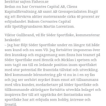
berättar sajten Fisheco.se
Redan nu har Cervantes Capital AB, Cliens
Kapitalförvaltning AB samt AB Grenspecialisten åtagit
sig att förvärva aktier motsvarande cirka 40 procent av
erbjudandet. Bakom Cervantes Capital
står Spotifygrundaren Martin Lorentzon.
Viktor Gullbrand, vd för Söder Sportfiske, kommenterar
beskedet:
– Jag har följt Söder Sportfiske under en längre tid både
som kund och nu som VD. Jag fortsätter imponeras över
den kunskap och engagemang som finns hos teamet på
Söder Sportfiske med Henrik och Nicklas i spetsen och
som tagit oss till en ledande position inom sportfisket
med stor potential för framtida tillväxt och utveckling.
Med kommande börsnotering går vi nu in i en ny fas
och jag ser oerhört mycket fram emot att tillsammans
med våra kunder, medarbetare på Söder Sportfiske och
tillkommande aktieägare fortsätta utveckla bolaget och
inspirera fler till att upptäcka det fantastiska som
sportfiske har att erbjuda som hobby, intresse och
livsstil.