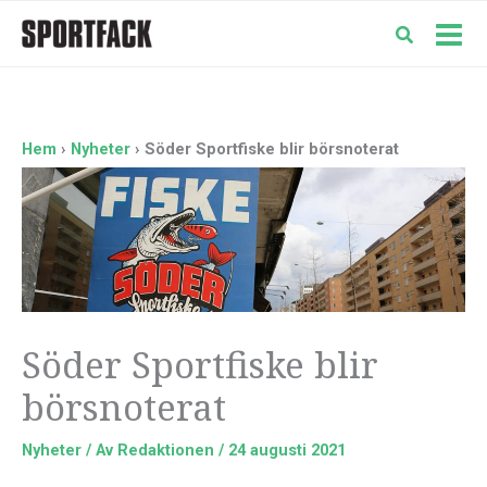
Hoppa
till
Mai
innehåll
Men
Hem
Nyheter
Söder Sportfiske blir börsnoterat
Söder Sportfiske blir
börsnoterat
Nyheter
/ Av
Redaktionen
/
24 augusti 2021