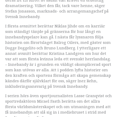
deras liv. En idrott av sådan vikt kräver en ordentlig
dramatisering. Vilket den får, tack vare henne, säger
Stefan Jonasson, marknads- och arrangemangschef på
Svensk Innebandy.
I första avsnittet berättar Niklas Jihde om en karriär
som ständigt tänjde på gränserna för hur långt en
innebandyspelare kan gå. I nästa får lyssnaren följa
historien om förortslaget Balrog Oilers, med gäster som
Dogge Doggelito och Bruno Lundberg. I ytterligare ett
annat avsnitt berättar Kristina Landgren om hur det
var att som första kvinna leda ett svenskt herrlandslag.
– Innebandy är i grunden en väldigt okomplicerad sport
som kan utövas av alla. Att i podden lyfta historier om
den kraften och sportens förmåga att skapa gemenskap
kändes därför självklart för oss, säger Inez Rehn,
inkluderingsansvarig på Svensk Innebandy.
I serien hörs även sportjournalisten Lasse Granqvist och
sportredaktören Micael Fasth berätta om det allra
första världsmästerskapet och om utmaningen med att
få innebandyn att slå sig in i mediebruset i strid med