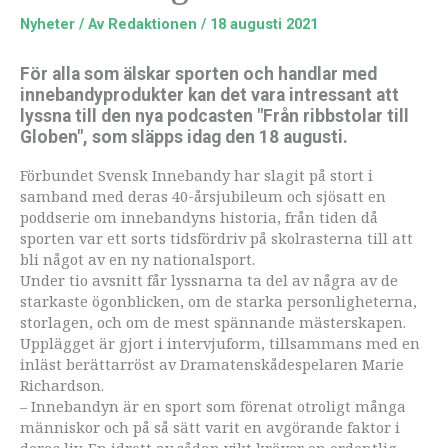
Nyheter
/ Av
Redaktionen
/
18 augusti 2021
För alla som älskar sporten och handlar med
innebandyprodukter kan det vara intressant att
lyssna till den nya podcasten "Från ribbstolar till
Globen", som släpps idag den 18 augusti.
Förbundet Svensk Innebandy har slagit på stort i
samband med deras 40-årsjubileum och sjösatt en
poddserie om innebandyns historia, från tiden då
sporten var ett sorts tidsfördriv på skolrasterna till att
bli något av en ny nationalsport.
Under tio avsnitt får lyssnarna ta del av några av de
starkaste ögonblicken, om de starka personligheterna,
storlagen, och om de mest spännande mästerskapen.
Upplägget är gjort i intervjuform, tillsammans med en
inläst berättarröst av Dramatenskådespelaren Marie
Richardson.
– Innebandyn är en sport som förenat otroligt många
människor och på så sätt varit en avgörande faktor i