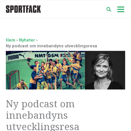
Hoppa
till
Mai
innehåll
Men
Hem
Nyheter
Ny podcast om innebandyns utvecklingsresa
Ny podcast om
innebandyns
utvecklingsresa