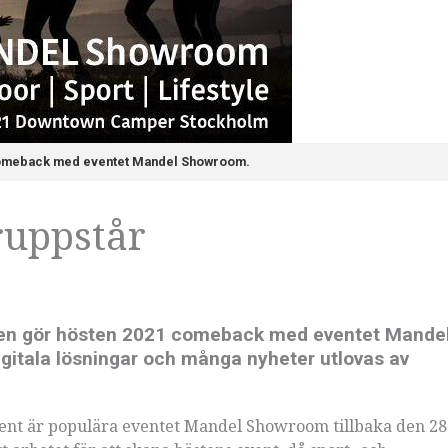
comeback med eventet Mandel Showroom.
uppstår
en gör hösten 2021 comeback med eventet Mande
igitala lösningar och många nyheter utlovas av
 event är populära eventet Mandel Showroom tillbaka den 28