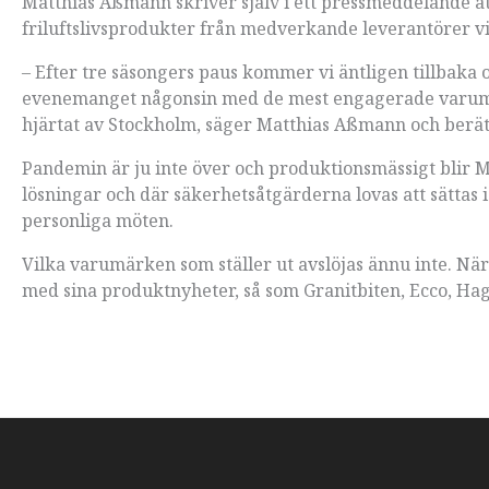
Matthias Aßmann skriver själv i ett pressmeddelande att
friluftslivsprodukter från medverkande leverantörer vis
– Efter tre säsongers paus kommer vi äntligen tillbaka 
evenemanget någonsin med de mest engagerade varumä
hjärtat av Stockholm, säger Matthias Aßmann och berä
Pandemin är ju inte över och produktionsmässigt blir 
lösningar och där säkerhetsåtgärderna lovas att sättas
personliga möten.
Vilka varumärken som ställer ut avslöjas ännu inte. N
med sina produktnyheter, så som Granitbiten, Ecco, Hagl