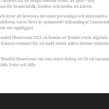
 arbetet för att skapa höstens event, då sport- och
as för branschfolk, butiker och media, nu inletts.
och lovar att leverera det mest personliga och informativa
rkena, varav flera är spännande nykomlingar i sammanh
ttar om upplägget.
Mandel Showroom 2021 en kombo av fysiskt event, digitala
 i främsta rummet för att ändå under säkra former erbjuda
är Mandel Showroom var som störst deltog ett 20-tal varu
öfs, Polar och Alfa.