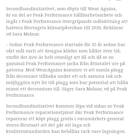
Secondhandinitiativet, som döpts till Wear Agains,
är en del av Peak Performance hållbarhetsarbete och
ingår i Peak Performance övergripande målsättning att
halvera företagets klimatpåverkan till 2030, förklarar
vd Sara Molnar.
– Sedan Peak Performance startade för 35 år sedan har
vårt mål varit att designa kläder som håller över tid,
varför det inte är helt ovanligt att då och då se en
gammal Peak Performance jacka från åttiotalet ute på
gatorna. Med WearAgains kommer vi att samla plagg
från decennier tillbaka under ett och samma tak och
möjliggöra nytt liv till plagg som har potential att hålla
minst ett decennium till. Säger Sara Molnar, vd på Peak
Performance.
Secondhandinitiativet kommer löpa vid sidan av Peak
Performance reparationstjänst där Peak Performance
reparerar ett köpt plagg gratis i varumärkets general
stores förutsatt att det går att laga och
kvalitetsstandarden kan behållas tack vare lagningen.