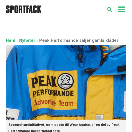
Hoppa
till
Mai
innehåll
Men
Hem
Nyheter
Peak Performance säljer gamla kläder
Secondhandinitiativet, som döpts till Wear Agains, är en del av Peak
Performance hållbarhetsarbete.