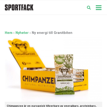
Hoppa
till
Mai
innehåll
Men
Hem
Nyheter
Ny energi till Granitbiten
Chimpanzee är en europeisk tillverkare av energibars, proteinbars,