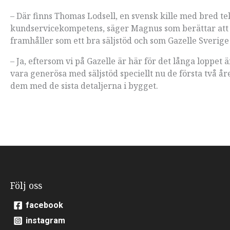
– Där finns Thomas Lodsell, en svensk kille med bred t
kundservicekompetens, säger Magnus som berättar att S
framhåller som ett bra säljstöd och som Gazelle Sverig
– Ja, eftersom vi på Gazelle är här för det långa loppet ä
vara generösa med säljstöd speciellt nu de första två år
dem med de sista detaljerna i bygget.
Följ oss
facebook
instagram