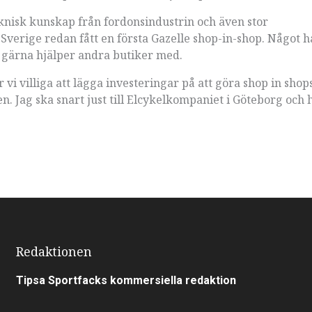
eknisk kunskap från fordonsindustrin och även stor
verige redan fått en första Gazelle shop-in-shop. Något 
e gärna hjälper andra butiker med.
r vi villiga att lägga investeringar på att göra shop in shop
en. Jag ska snart just till Elcykelkompaniet i Göteborg och 
Redaktionen
Tipsa Sportfacks kommersiella redaktion