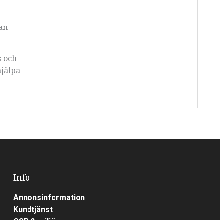
han
s och
hjälpa
Info
Annonsinformation
Kundtjänst