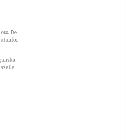
oss. De
 utanför
 ganska
azelle.