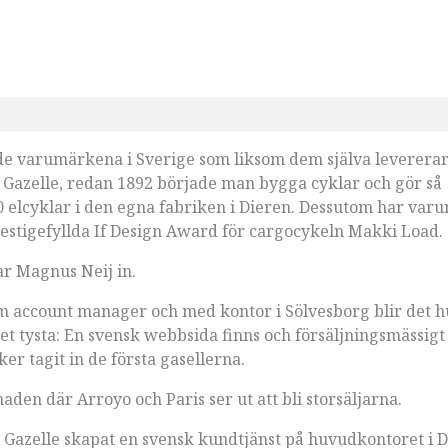
rade varumärkena i Sverige som liksom dem själva leverera
 Gazelle, redan 1892 började man bygga cyklar och gör så
 elcyklar i den egna fabriken i Dieren. Dessutom har var
restigefyllda If Design Award för cargocykeln Makki Load.
ar Magnus Neij in.
om account manager och med kontor i Sölvesborg blir det h
et tysta: En svensk webbsida finns och försäljningsmässigt
ker tagit in de första gasellerna.
aden där Arroyo och Paris ser ut att bli storsäljarna.
r Gazelle skapat en svensk kundtjänst på huvudkontoret i 