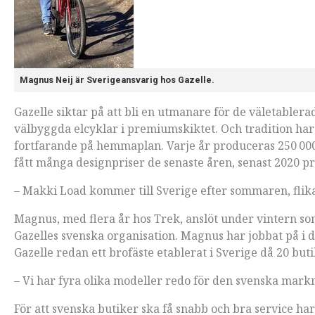
Magnus Neij är Sverigeansvarig hos Gazelle.
Gazelle siktar på att bli en utmanare för de väletable
välbyggda elcyklar i premiumskiktet. Och tradition har
fortfarande på hemmaplan. Varje år produceras 250 000
fått många designpriser de senaste åren, senast 2020 p
– Makki Load kommer till Sverige efter sommaren, flik
Magnus, med flera år hos Trek, anslöt under vintern s
Gazelles svenska organisation. Magnus har jobbat på i d
Gazelle redan ett brofäste etablerat i Sverige då 20 buti
– Vi har fyra olika modeller redo för den svenska markn
För att svenska butiker ska få snabb och bra service ha