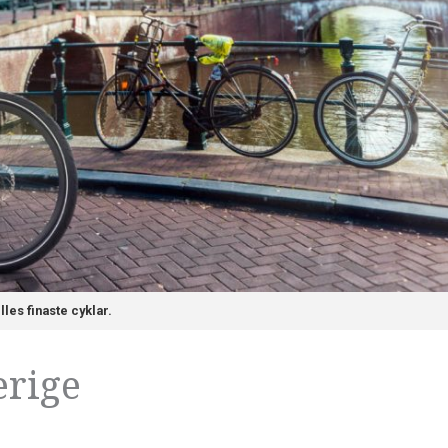
es finaste cyklar.
erige