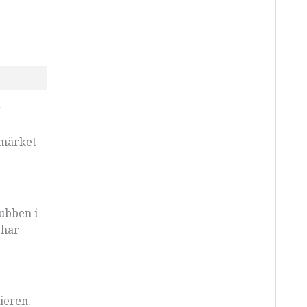
r
umärket
ubben i
 har
Dieren.