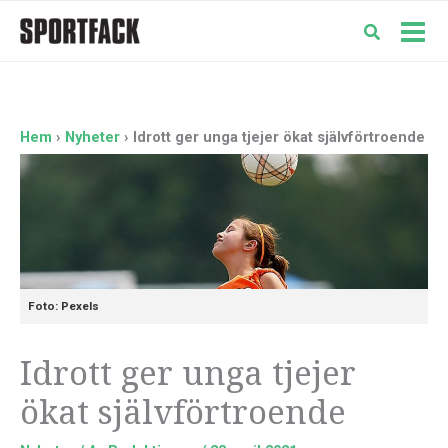
Hoppa
till
Mai
innehåll
Men
Hem
Nyheter
Idrott ger unga tjejer ökat självförtroende
Foto: Pexels
Idrott ger unga tjejer
ökat självförtroende