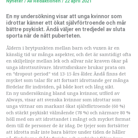
Nyheter
/ Av
Redaktionen
/
22 april 2021
En ny undersökning visar att unga kvinnor som
idrottar känner ett ökat självförtroende och mår
bättre psykiskt. Ändå väljer en tredjedel av sluta
sporta när de nått puberteten.
Åldern i brytpunkten mellan barn och vuxen är en
känslig tid ur många aspekter, och det är samtidigt ofta
en skiljelinje mellan lek och allvar när kraven ökar på
unga idrottsutövare. Idrottsforskare brukar prata om
en ”dropout-period” vid 13-15 års ålder. Ändå finns det
mycket som talar för att fortsatt idrottande ger många
fördelar för individen, på både kort och lång sikt.
En ny undersökning bland unga kvinnor, utförd av
Always, visar att svenska kvinnor som idrottar som
unga vittnar om markant ökat självförtroende (60 %)
och stärkt psykiskt välmående (78 %) och närmare 80 %
höll med om att idrottandet i mångt och mycket format
dem till de personer de är idag. De tjejer som fortsätter
att idrotta mår inte bara bättre under tiden de håller