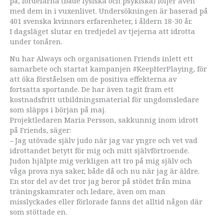
på, fördelarna (både fysiska och psykiska) följer även
med dem in i vuxenlivet.
Undersökningen är baserad på
401 svenska kvinnors erfarenheter, i åldern 18-30 år.
I dagsläget slutar en tredjedel av tjejerna att idrotta
under tonåren.
Nu har Always och organisationen Friends inlett ett
samarbete och startat kampanjen #KeepHerPlaying, för
att öka förståelsen om de positiva effekterna av
fortsatta sportande. De har även tagit fram ett
kostnadsfritt utbildningsmaterial för ungdomsledare
som släpps i början på maj.
Projektledaren Maria Persson, sakkunnig inom idrott
på Friends, säger:
– Jag utövade själv judo när jag var yngre och vet vad
idrottandet betytt för mig och mitt självförtroende.
Judon hjälpte mig verkligen att tro på mig själv och
våga prova nya saker, både då och nu när jag är äldre.
En stor del av det tror jag beror på stödet från mina
träningskamrater och ledare, även om man
misslyckades eller förlorade fanns det alltid någon där
som stöttade en.