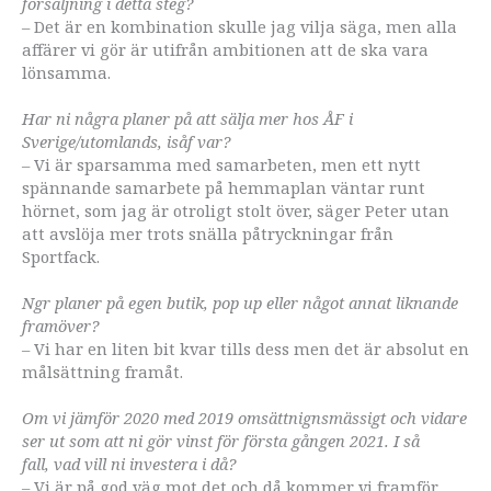
försäljning i detta steg?
– Det är en kombination skulle jag vilja säga, men alla
affärer vi gör är utifrån ambitionen att de ska vara
lönsamma.
Har ni några planer på att sälja mer hos ÅF i
Sverige/utomlands, isåf var?
– Vi är sparsamma med samarbeten, men ett nytt
spännande samarbete på hemmaplan väntar runt
hörnet, som jag är otroligt stolt över, säger Peter utan
att avslöja mer trots snälla påtryckningar från
Sportfack.
Ngr planer på egen butik, pop up eller något annat liknande
framöver?
– Vi har en liten bit kvar tills dess men det är absolut en
målsättning framåt.
Om vi jämför 2020 med 2019 omsättnignsmässigt och vidare
ser ut som att ni gör vinst för första gången 2021. I så
fall,
vad vill ni investera i då?
– Vi är på god väg mot det och då kommer vi framför