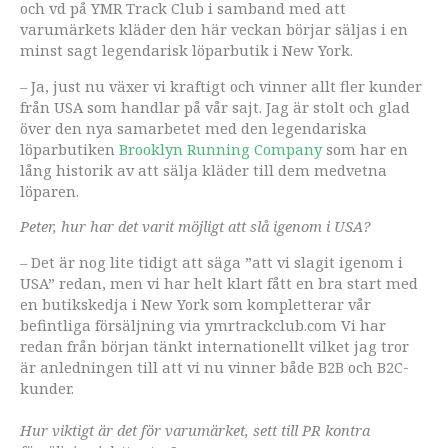
och vd på YMR Track Club i samband med att
varumärkets kläder den här veckan börjar säljas i en
minst sagt legendarisk löparbutik i New York.
– Ja, just nu växer vi kraftigt och vinner allt fler kunder
från USA som handlar på vår sajt. Jag är stolt och glad
över den nya samarbetet med den legendariska
löparbutiken
Brooklyn Running Company
som har en
lång historik av att sälja kläder till dem medvetna
löparen.
Peter, h
ur har det varit möjligt att slå igenom i USA?
–
Det är nog lite tidigt att säga ”att vi slagit igenom i
USA” redan, men vi har helt klart fått en bra start med
en butikskedja i New York som kompletterar vår
befintliga försäljning via ymrtrackclub.com Vi har
redan från början tänkt internationellt vilket jag tror
är anledningen till att vi nu vinner både B2B och B2C-
kunder.
Hur viktigt är det för varumärket, sett till PR kontra