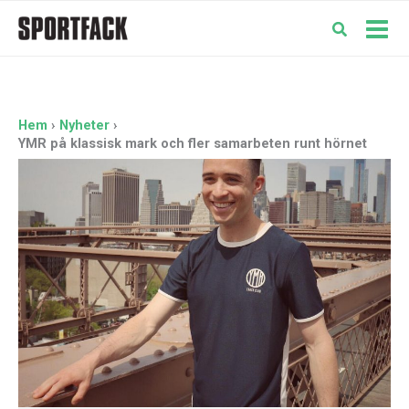
Hoppa
till
Mai
innehåll
Men
Hem
Nyheter
YMR på klassisk mark och fler samarbeten runt hörnet