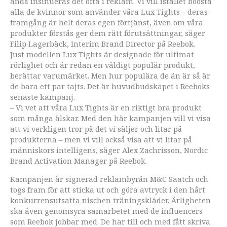
ändå insinueras det ofta i reklam. Vi vill istället boosta
alla de kvinnor som använder våra Lux Tights – deras
framgång är helt deras egen förtjänst, även om våra
produkter förstås ger dem rätt förutsättningar, säger
Filip Lagerbäck, Interim Brand Director på Reebok.
Just modellen Lux Tights är designade för ultimat
rörlighet och är redan en väldigt populär produkt,
berättar varumärket. Men hur populära de än är så är
de bara ett par tajts. Det är huvudbudskapet i Reeboks
senaste kampanj.
– Vi vet att våra Lux Tights är en riktigt bra produkt
som många älskar. Med den här kampanjen vill vi visa
att vi verkligen tror på det vi säljer och litar på
produkterna – men vi vill också visa att vi litar på
människors intelligens, säger Alex Zachrisson, Nordic
Brand Activation Manager på Reebok.
Kampanjen är signerad reklambyrån M&C Saatch och
togs fram för att sticka ut och göra avtryck i den hårt
konkurrensutsatta nischen träningskläder. Ärligheten
ska även genomsyra samarbetet med de influencers
som Reebok jobbar med. De har till och med fått skriva