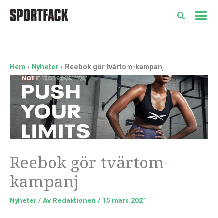
Hoppa
till
Mai
innehåll
Men
Hem
Nyheter
Reebok gör tvärtom-kampanj
Reebok gör tvärtom-
kampanj
Nyheter
/ Av
Redaktionen
/
15 mars 2021