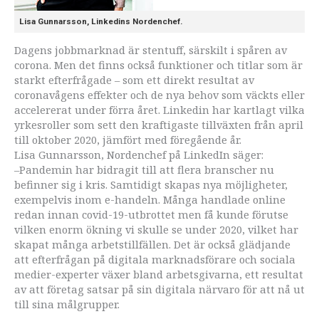
Lisa Gunnarsson, Linkedins Nordenchef.
Dagens jobbmarknad är stentuff, särskilt i spåren av
corona. Men det finns också funktioner och titlar som är
starkt efterfrågade – som ett direkt resultat av
coronavågens effekter och de nya behov som väckts eller
accelererat under förra året. Linkedin har kartlagt vilka
yrkesroller som sett den kraftigaste tillväxten från april
till oktober 2020, jämfört med föregående år.
Lisa Gunnarsson, Nordenchef på LinkedIn säger:
–Pandemin har bidragit till att flera branscher nu
befinner sig i kris. Samtidigt skapas nya möjligheter,
exempelvis inom e-handeln. Många handlade online
redan innan covid-19-utbrottet men få kunde förutse
vilken enorm ökning vi skulle se under 2020, vilket har
skapat många arbetstillfällen. Det är också glädjande
att efterfrågan på digitala marknadsförare och sociala
medier-experter växer bland arbetsgivarna, ett resultat
av att företag satsar på sin digitala närvaro för att nå ut
till sina målgrupper.