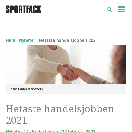
Hoppa
till
Mai
innehåll
Men
Hem
Nyheter
Hetaste handelsjobben 2021
Foto: Fauxels/Pexels
Hetaste handelsjobben
2021
Nyheter
/ Av
Redaktionen
/
22 februari 2021