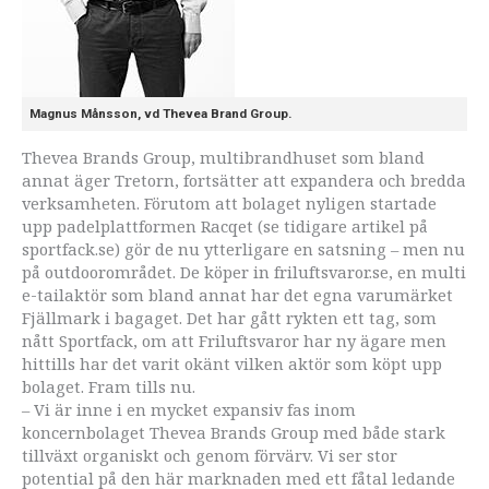
Magnus Månsson, vd Thevea Brand Group.
Thevea Brands Group, multibrandhuset som bland
annat äger Tretorn, fortsätter att expandera och bredda
verksamheten. Förutom att bolaget nyligen startade
upp padelplattformen Racqet (se tidigare artikel på
sportfack.se) gör de nu ytterligare en satsning – men nu
på outdoorområdet. De köper in friluftsvaror.se, en multi
e-tailaktör som bland annat har det egna varumärket
Fjällmark i bagaget. Det har gått rykten ett tag, som
nått Sportfack, om att Friluftsvaror har ny ägare men
hittills har det varit okänt vilken aktör som köpt upp
bolaget. Fram tills nu.
– Vi är inne i en mycket expansiv fas inom
koncernbolaget Thevea Brands Group med både stark
tillväxt organiskt och genom förvärv. Vi ser stor
potential på den här marknaden med ett fåtal ledande