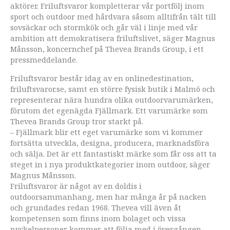
aktörer. Friluftsvaror kompletterar vår portfölj inom
sport och outdoor med hårdvara såsom alltifrån tält till
sovsäckar och stormkök och går väl i linje med vår
ambition att demokratisera friluftslivet, säger Magnus
Månsson, koncernchef på Thevea Brands Group, i ett
pressmeddelande.
Friluftsvaror består idag av en onlinedestination,
friluftsvaror.se, samt en större fysisk butik i Malmö och
representerar nära hundra olika outdoorvarumärken,
förutom det egenägda Fjällmark. Ett varumärke som
Thevea Brands Group tror starkt på.
– Fjällmark blir ett eget varumärke som vi kommer
fortsätta utveckla, designa, producera, marknadsföra
och sälja. Det är ett fantastiskt märke som får oss att ta
steget in i nya produktkategorier inom outdoor, säger
Magnus Månsson.
Friluftsvaror är något av en doldis i
outdoorsammanhang, men har många år på nacken
och grundades redan 1968. Thevea vill även åt
kompetensen som finns inom bolaget och vissa
nyckelpersoner kommer att följa med i övergången.