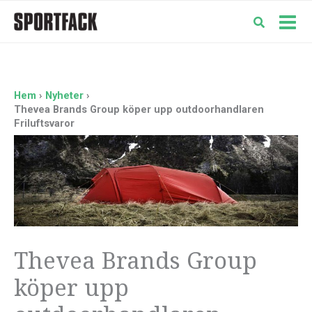
Hoppa
till
Mai
innehåll
Men
Hem
Nyheter
Thevea Brands Group köper upp outdoorhandlaren
Friluftsvaror
Thevea Brands Group
köper upp