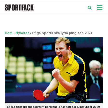
Hoppa
till
Mai
innehåll
Men
Hem
Nyheter
Stiga Sports ska lyfta pingisen 2021
Stigas flaggskeppssegment bordtennis har haft det tungt under 2020