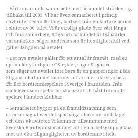
– Vårt nuvarande samarbete med förbundet sträcker sig
tillbaka till 2003. Vi har även samarbetet i princip
oavbrutet sedan 60-talet, bortsett från en kortare period
i slutet av 90-talet. Vi är otroligt glada över vårt långa
och fina samarbete, Stiga och förbundet är två starka
varumärken, säger Andreas som är hemlighetsfull vad
gäller längden på avtalet.
– Det nya avtalet gäller för ett antal år framåt, med en
option för ytterligare OS-cykler, säger Stigas vd
som säger att avtalet inte bara är en papperstiger. Både
Stiga och förbundet kommer att än mer aktivt arbeta
för fler bordtennisspelare i Sverige i framtiden. Från
skolelever som spelar för skoj skull till hårt tränande
spelare i landets klubbar.
– Samarbetet bygger på en framtidssatsning som
sträcker sig utöver det sportsliga i form av landslaget
och dess aktiviteter. Vi kommer tillsammans med
Svenska Bordtennisförbundet att i en arbetsgrupp jobba
mot att öka tillgängligheten av bordtennis i hela