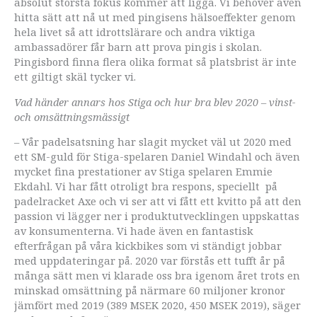
absolut största fokus kommer att ligga. Vi behöver även
hitta sätt att nå ut med pingisens hälsoeffekter genom
hela livet så att idrottslärare och andra viktiga
ambassadörer får barn att prova pingis i skolan.
Pingisbord finna flera olika format så platsbrist är inte
ett giltigt skäl tycker vi.
Vad händer annars hos Stiga och hur bra blev 2020 – vinst-
och omsättningsmässigt
– Vår padelsatsning har slagit mycket väl ut 2020 med
ett SM-guld för Stiga-spelaren Daniel Windahl och även
mycket fina prestationer av Stiga spelaren Emmie
Ekdahl. Vi har fått otroligt bra respons, speciellt på
padelracket Axe och vi ser att vi fått ett kvitto på att den
passion vi lägger ner i produktutvecklingen uppskattas
av konsumenterna. Vi hade även en fantastisk
efterfrågan på våra kickbikes som vi ständigt jobbar
med uppdateringar på. 2020 var förstås ett tufft år på
många sätt men vi klarade oss bra igenom året trots en
minskad omsättning på närmare 60 miljoner kronor
jämfört med 2019 (389 MSEK 2020, 450 MSEK 2019), säger