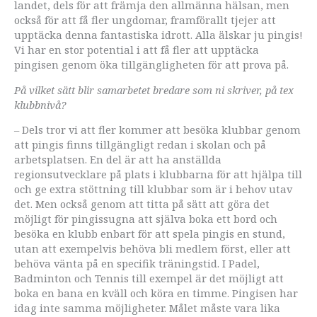
landet, dels för att främja den allmänna hälsan, men
också för att få fler ungdomar, framförallt tjejer att
upptäcka denna fantastiska idrott. Alla älskar ju pingis!
Vi har en stor potential i att få fler att upptäcka
pingisen genom öka tillgängligheten för att prova på.
På vilket sätt blir samarbetet bredare som ni skriver, på tex
klubbnivå?
– Dels tror vi att fler kommer att besöka klubbar genom
att pingis finns tillgängligt redan i skolan och på
arbetsplatsen. En del är att ha anställda
regionsutvecklare på plats i klubbarna för att hjälpa till
och ge extra stöttning till klubbar som är i behov utav
det. Men också genom att titta på sätt att göra det
möjligt för pingissugna att själva boka ett bord och
besöka en klubb enbart för att spela pingis en stund,
utan att exempelvis behöva bli medlem först, eller att
behöva vänta på en specifik träningstid. I Padel,
Badminton och Tennis till exempel är det möjligt att
boka en bana en kväll och köra en timme. Pingisen har
idag inte samma möjligheter. Målet måste vara lika