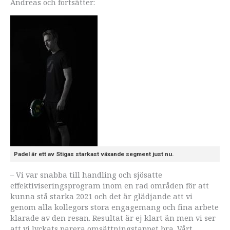
Andreas och fortsätter:
Padel är ett av Stigas starkast växande segment just nu.
– Vi var snabba till handling och sjösatte
effektiviseringsprogram inom en rad områden för att
kunna stå starka 2021 och det är glädjande att vi
genom alla kollegors stora engagemang och fina arbete
klarade av den resan. Resultat är ej klart än men vi ser
att vi lyckats parera omsättningstappet bra. Vårt