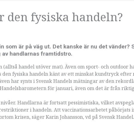
ör den fysiska handeln?
in som är på väg ut. Det kanske är nu det vänder? 
 av handlarnas framtidstro.
n (alltså handel utöver mat). Även om sport- och outdoor ha
tås den fysiska handeln känt av ett minskat kundtryck efte
 även har synts i Svensk Handels mätningar av den rekord
r Handelsbarometern för januari, även om det är från riktig
 nivåer. Handlarna är fortsatt pessimistiska, vilket avspeg
triktioner i handeln. Att vaccinationsarbetet påbörjats 
 bortom krisen, säger Karin Johansson, vd på Svensk Handel