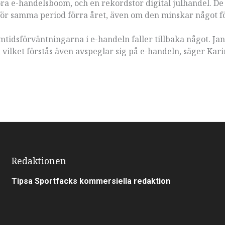
ra e-handelsboom, och en rekordstor digital julhandel. De 
n för samma period förra året, även om den minskar något f
amtidsförväntningarna i e-handeln faller tillbaka något. Ja
vilket förstås även avspeglar sig på e-handeln, säger Kari
Redaktionen
Tipsa Sportfacks kommersiella redaktion