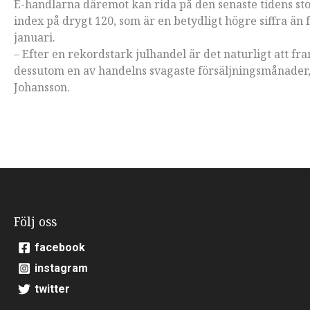
E-handlarna däremot kan rida på den senaste tidens sto
index på drygt 120, som är en betydligt högre siffra ä
januari.
– Efter en rekordstark julhandel är det naturligt att fr
dessutom en av handelns svagaste försäljningsmånader, 
Johansson.
Följ oss
facebook
instagram
twitter