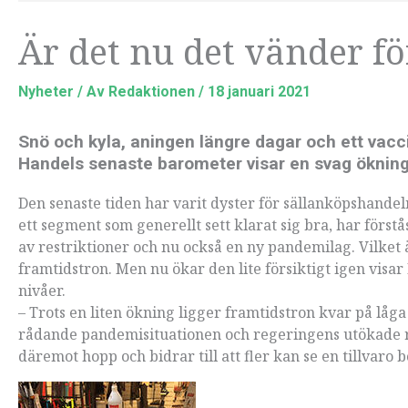
Är det nu det vänder f
Nyheter
/ Av
Redaktionen
/
18 januari 2021
Snö och kyla, aningen längre dagar och ett vacc
Handels senaste barometer visar en svag ökning
Den senaste tiden har varit dyster för sällanköpshandel
ett segment som generellt sett klarat sig bra, har förs
av restriktioner och nu också en ny pandemilag. Vilket
framtidstron. Men nu ökar den lite försiktigt igen visa
nivåer.
– Trots en liten ökning ligger framtidstron kvar på låga
rådande pandemisituationen och regeringens utökade res
däremot hopp och bidrar till att fler kan se en tillvaro