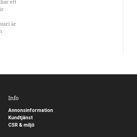
har ett
ör
nuari är
n
Info
Annonsinformation
Kundtjänst
CSR & miljö