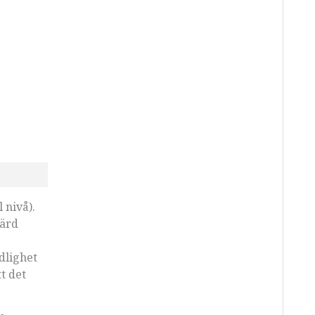
 nivå).
värd
dlighet
t det