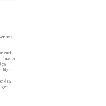
Svensk
r varit
r månader
låga
t låga
lar den
inger
.