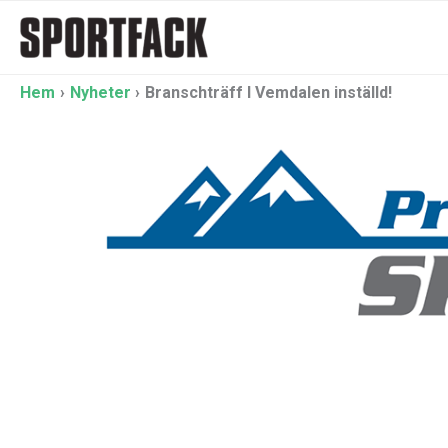
Hoppa
till
innehåll
Hem
Nyheter
Branschträff I Vemdalen inställd!