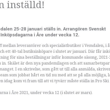
 inställd!
mdalen 25-28 januari ställs in. Arrangören Svenskt
 Inköpsdagarna i Åre under vecka 12.
mellan leverantörer och specialistbutiker i Vemdalen, i å
h ett 40-tal butiksinköpare i slutet av januari. Där får in
tning för sina beställningar inför kommande säsong, 2021-
 in. Skälet är den nya pandemilagen och att samarbetspa
anget. I en skrivelse, som gått ut till alla anmälda, skrive
 team som jobbat hårt en tid nu med att se på alla möjliga, l
dag kom vi fram till att vi tyvärr måste ställa in Pro Ski 
na i Åre 2021, under vecka 12 (i slutet av mars).