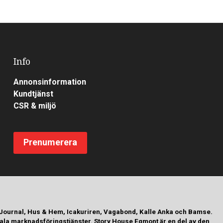
Info
Annonsinformation
Kundtjänst
CSR & miljö
Prenumerera
 Journal, Hus & Hem, Icakuriren, Vagabond, Kalle Anka och Bamse.
tala marknadsföringstjänster. Story House Egmont är en del av den