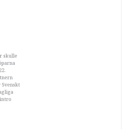
r skulle
köparna
22.
rtnern
r Svenskt
agliga
intro