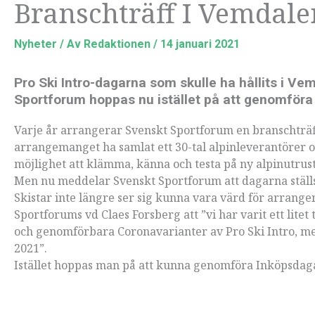
Branschträff I Vemdalen
Nyheter
/ Av
Redaktionen
/
14 januari 2021
Pro Ski Intro-dagarna som skulle ha hållits i Ve
Sportforum hoppas nu istället på att genomföra
Varje år arrangerar Svenskt Sportforum en branschträff 
arrangemanget ha samlat ett 30-tal alpinleverantörer oc
möjlighet att klämma, känna och testa på ny alpinutrus
Men nu meddelar Svenskt Sportforum att dagarna ställs
Skistar inte längre ser sig kunna vara värd för arrangem
Sportforums vd Claes Forsberg att ”vi har varit ett litet
och genomförbara Coronavarianter av Pro Ski Intro, men i
2021”.
Istället hoppas man på att kunna genomföra Inköpsdagar