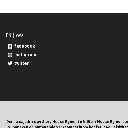
Följ oss
facebook
instagram
twitter
Denna sajt drivs av Story House Egmont AB. Story House Egmont p
Vi har även en omfattande verksamhet inom böcker, spel, aktivite