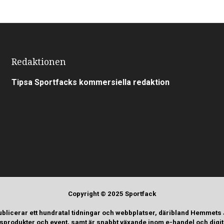
Redaktionen
Tipsa Sportfacks kommersiella redaktion
Copyright © 2025 Sportfack
ublicerar ett hundratal tidningar och webbplatser, däribland Hemmets
tsprodukter och event, samt är snabbt växande inom e-handel och digi