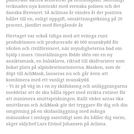
tecknades nya kontrakt med svenska polisen och det
danska försvaret. Så Aclimas år vändes åt det positiva
hållet till en, enligt uppgift, omsättningsökning på 20
procent, jämfört med föregående år.
Företaget var också tidiga med att svänga runt
produktionen och producerade 40 000 munskydd för
vården och civilförsvaret, när myndigheterna bad om
hjälp i mars. Omställningen födde idén om en ny
ansiktsmask, en balaklava, riktad till skidturister som
bokat plats på alpindestinationerna. Masken, som de
döpt till AcliMask, lanseras nu och går även att
kombinera med ett vanligt munskydd.
– Vi är på väg in i en ny skidsäsong och anläggningarna
meddelar att de ska hålla öppet med strikta rutiner för
att minimera smittspridningen. Kallt väder antas öka
smittfaran och AcliMask gör det tryggare för dig och din
omgivning på en skidanläggning med många
människor i omlopp samtidigt som du håller dig varm,
säger säljchef Lars Eivind Johansen på Aclima.