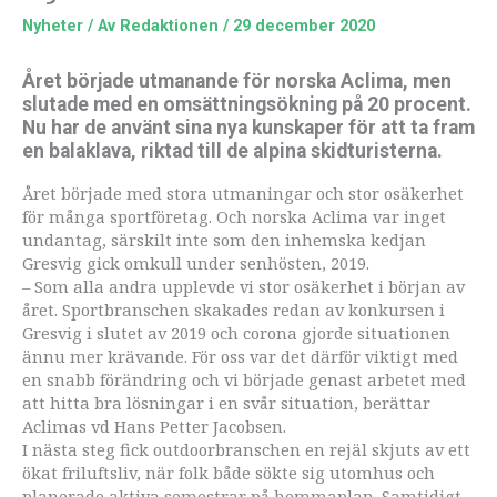
Nyheter
/ Av
Redaktionen
/
29 december 2020
Året började utmanande för norska Aclima, men
slutade med en omsättningsökning på 20 procent.
Nu har de använt sina nya kunskaper för att ta fram
en balaklava, riktad till de alpina skidturisterna.
Året började med stora utmaningar och stor osäkerhet
för många sportföretag. Och norska Aclima var inget
undantag, särskilt inte som den inhemska kedjan
Gresvig gick omkull under senhösten, 2019.
– Som alla andra upplevde vi stor osäkerhet i början av
året. Sportbranschen skakades redan av konkursen i
Gresvig i slutet av 2019 och corona gjorde situationen
ännu mer krävande. För oss var det därför viktigt med
en snabb förändring och vi började genast arbetet med
att hitta bra lösningar i en svår situation, berättar
Aclimas vd Hans Petter Jacobsen.
I nästa steg fick outdoorbranschen en rejäl skjuts av ett
ökat friluftsliv, när folk både sökte sig utomhus och
planerade aktiva semestrar på hemmaplan. Samtidigt