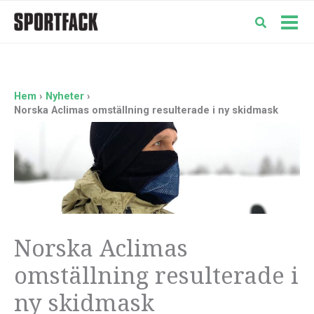
Hoppa
till
Mai
innehåll
Men
Hem
Nyheter
Norska Aclimas omställning resulterade i ny skidmask
Norska Aclimas
omställning resulterade i
ny skidmask