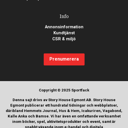
Info
Annonsinformation
Kundtjänst
CSR & miljö
Prenumerera
Copyright © 2025 Sportfack
Denna sajt drivs av Story House Egmont AB. Story House
Egmont publicerar ett hundratal tidningar och webbplatser,
däribland Hemmets Journal, Hus & Hem, Icakuriren, Vagabond,
Kalle Anka och Bamse. Vi har även en omfattande verksamhet
inom böcker, spel, aktivitetsprodukter och event, samt är
snabbt växande inom e-handel och digitala