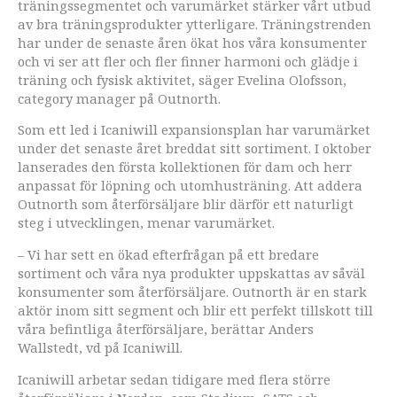
träningssegmentet och varumärket stärker vårt utbud
av bra träningsprodukter ytterligare. Träningstrenden
har under de senaste åren ökat hos våra konsumenter
och vi ser att fler och fler finner harmoni och glädje i
träning och fysisk aktivitet, säger Evelina Olofsson,
category manager på Outnorth.
Som ett led i Icaniwill expansionsplan har varumärket
under det senaste året breddat sitt sortiment. I oktober
lanserades den första kollektionen för dam och herr
anpassat för löpning och utomhusträning. Att addera
Outnorth som återförsäljare blir därför ett naturligt
steg i utvecklingen, menar varumärket.
– Vi har sett en ökad efterfrågan på ett bredare
sortiment och våra nya produkter uppskattas av såväl
konsumenter som återförsäljare. Outnorth är en stark
aktör inom sitt segment och blir ett perfekt tillskott till
våra befintliga återförsäljare, berättar Anders
Wallstedt, vd på Icaniwill.
Icaniwill arbetar sedan tidigare med flera större