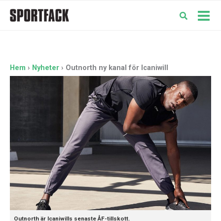
Hoppa
till
Mai
innehåll
Men
Hem
Nyheter
Outnorth ny kanal för Icaniwill
Outnorth är Icaniwills senaste ÅF-tillskott.