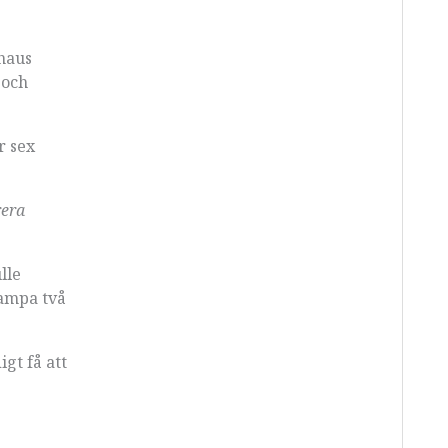
uhaus
 och
.
r sex
rera
lle
rampa två
gt få att