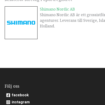
Shimano Nordic AB
Shimano Nordic AB är ett grossistför
agenturer. Leverans till Sverige, Is
Holland.
Följ oss
facebook
instagram