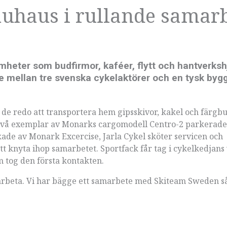
auhaus i rullande samar
mheter som budfirmor, kaféer, flytt och hantverksh
bete mellan tre svenska cykelaktörer och en tysk byg
 redo att transportera hem gipsskivor, kakel och färgbur
två exemplar av Monarks cargomodell Centro-2 parkerade 
rkade av Monark Excercise, Jarla Cykel sköter servicen och
tt knyta ihop samarbetet. Sportfack får tag i cykelkedjans
 tog den första kontakten.
marbeta. Vi har bägge ett samarbete med Skiteam Sweden så