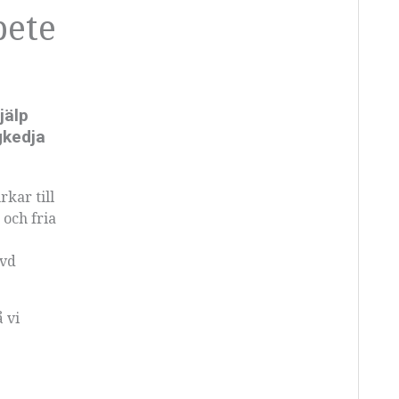
bete
jälp
gkedja
kar till
och fria
 vd
 vi