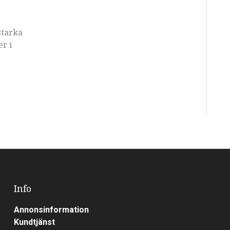
starka
er i
Info
Annonsinformation
Kundtjänst