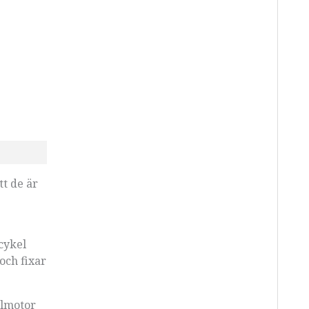
tt de är
 cykel
och fixar
elmotor