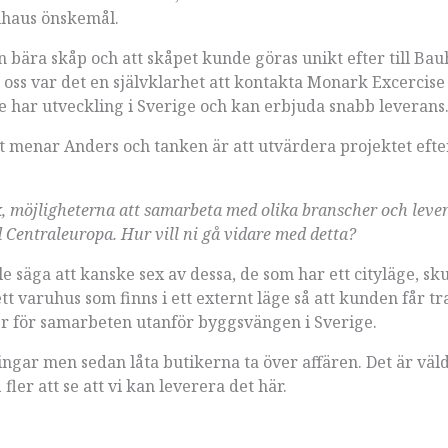
auhaus önskemål.
n bära skåp och att skåpet kunde göras unikt efter till Ba
oss var det en självklarhet att kontakta Monark Excercise
e har utveckling i Sverige och kan erbjuda snabb leverans
 menar Anders och tanken är att utvärdera projektet efte
, möjligheterna att samarbeta med olika branscher och leve
d Centraleuropa. Hur vill ni gå vidare med detta?
e säga att kanske sex av dessa, de som har ett cityläge, sku
tt varuhus som finns i ett externt läge så att kunden får t
ter för samarbeten utanför byggsvängen i Sverige.
ngar men sedan låta butikerna ta över affären. Det är väldi
 fler att se att vi kan leverera det här.