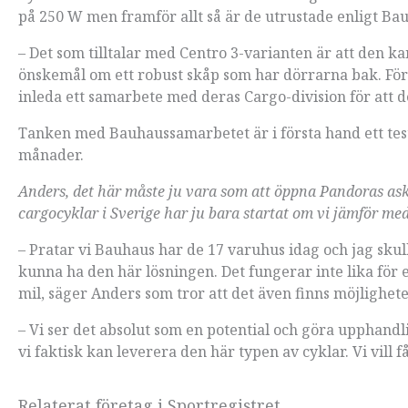
på 250 W men framför allt så är de utrustade enligt B
– Det som tilltalar med Centro 3-varianten är att den ka
önskemål om ett robust skåp som har dörrarna bak. För 
inleda ett samarbete med deras Cargo-division för att d
Tanken med Bauhaussamarbetet är i första hand ett test
månader.
Anders, det här måste ju vara som att öppna Pandoras ask
cargocyklar i Sverige har ju bara startat om vi jämför me
– Pratar vi Bauhaus har de 17 varuhus idag och jag skull
kunna ha den här lösningen. Det fungerar inte lika för e
mil, säger Anders som tror att det även finns möjlighe
– Vi ser det absolut som en potential och göra upphandli
vi faktisk kan leverera den här typen av cyklar. Vi vill få
Relaterat företag i Sportregistret