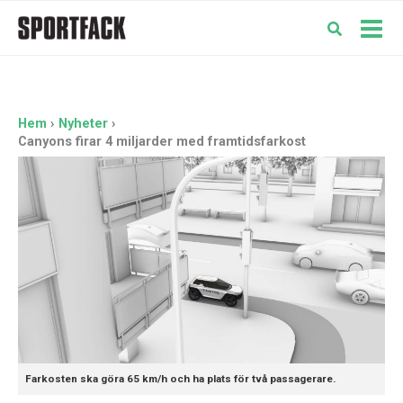
Hoppa
till
Mai
innehåll
Men
Hem
Nyheter
Canyons firar 4 miljarder med framtidsfarkost
Farkosten ska göra 65 km/h och ha plats för två passagerare.