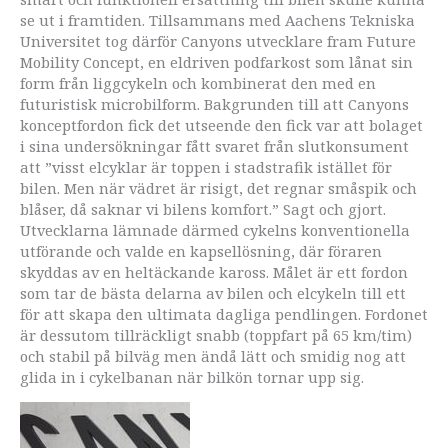
se ut i framtiden. Tillsammans med Aachens Tekniska
Universitet tog därför Canyons utvecklare fram Future
Mobility Concept, en eldriven podfarkost som lånat sin
form från liggcykeln och kombinerat den med en
futuristisk microbilform. Bakgrunden till att Canyons
konceptfordon fick det utseende den fick var att bolaget
i sina undersökningar fått svaret från slutkonsument
att ”visst elcyklar är toppen i stadstrafik istället för
bilen. Men när vädret är risigt, det regnar småspik och
blåser, då saknar vi bilens komfort.” Sagt och gjort.
Utvecklarna lämnade därmed cykelns konventionella
utförande och valde en kapsellösning, där föraren
skyddas av en heltäckande kaross. Målet är ett fordon
som tar de bästa delarna av bilen och elcykeln till ett
för att skapa den ultimata dagliga pendlingen. Fordonet
är dessutom tillräckligt snabb (toppfart på 65 km/tim)
och stabil på bilväg men ändå lätt och smidig nog att
glida in i cykelbanan när bilkön tornar upp sig.