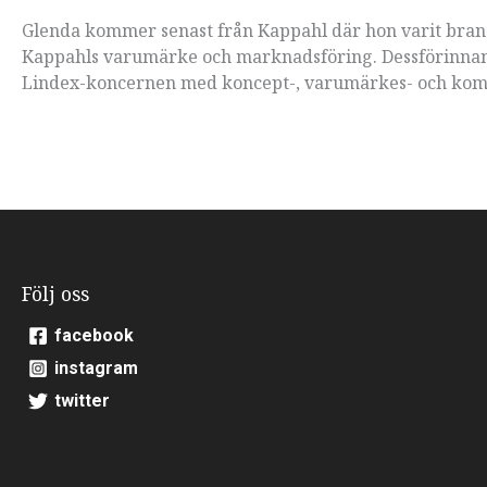
Glenda kommer senast från Kappahl där hon varit bran
Kappahls varumärke och marknadsföring. Dessförinna
Lindex-koncernen med koncept-, varumärkes- och komm
Följ oss
facebook
instagram
twitter