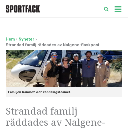
Hoppa
till
Mai
innehåll
Men
Hem
Nyheter
Strandad familj räddades av Nalgene-flaskpost
Familjen Ramirez och räddningsteamet.
Strandad familj
räddades av Nalgene-