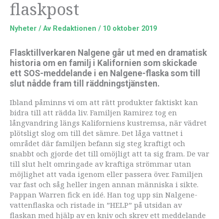
flaskpost
Nyheter
/ Av
Redaktionen
/
10 oktober 2019
Flasktillverkaren Nalgene går ut med en dramatisk
historia om en familj i Kalifornien som skickade
ett SOS-meddelande i en Nalgene-flaska som till
slut nådde fram till räddningstjänsten.
Ibland påminns vi om att rätt produkter faktiskt kan
bidra till att rädda liv. Familjen Ramirez tog en
långvandring längs Kaliforniens kustremsa, när vädret
plötsligt slog om till det sämre. Det låga vattnet i
området där familjen befann sig steg kraftigt och
snabbt och gjorde det till omöjligt att ta sig fram. De var
till slut helt omringade av kraftiga strömmar utan
möjlighet att vada igenom eller passera över. Familjen
var fast och såg heller ingen annan människa i sikte.
Pappan Warren fick en idé. Han tog upp sin Nalgene-
vattenflaska och ristade in ”HELP” på utsidan av
flaskan med hjälp av en kniv och skrev ett meddelande