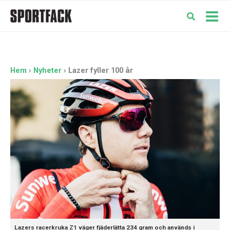
Hoppa
till
Mai
innehåll
Men
Hem
Nyheter
Lazer fyller 100 år
Lazers racerkruka Z1 väger fjäderlätta 234 gram och används i