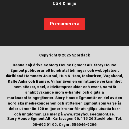
CSR & miljö
Prenumerera
Copyright © 2025 Sportfack
Denna sajt drivs av Story House Egmont AB. Story House
Egmont publicerar ett hundratal tidningar och webbplatser,
däribland Hemmets Journal, Hus & Hem, Icakuriren, Vagabond,
Kalle Anka och Bamse. Vi har även en omfattande verksamhet
inom böcker, spel, aktivitetsprodukter och event, samt är
snabbt växande inom e-handel och digitala
marknadsföringstjänster. Story House Egmont är en del av den
nordiska mediekoncernen och stiftelsen Egmont som varje år
delar ut mer än 120 miljoner kronor för att hjälpa utsatta barn
och ungdomar. Läs mer på www.storyhouseegmont.se.
Story House Egmont AB, Karlavägen 96, 115 26 Stockholm, Tel:
08-692 01 00, Orgnr: 556046-9206