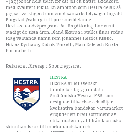
– Jag jobbar hela tiden för att bli en bättre skidåkare,
med kvalitet i fokus. En ambition som Hestra delar, så
jag ser verkligen fram emot samarbetet, säger Ingvild
Flugstad Østberg i ett pressmeddelande.
Hestras handskprogram för längdåkning har vuxit
stadigt de sista åren. Bland åkarna i stallet finns redan
idag välkända namn som Johannes Høsflot Klæbo,
Niklas Dyrhaug, Didrik Tønseth, Mari Eide och Krista
Pärmäkoski
Relaterat företag i Sportregistret
HESTRA
HESTRA är ett svenskt
familjeföretag, grundat i
Småländska Hestra 1936, som
designar, tillverkar och säljer
kvalitativa handskar. Varumärket
erbjuder ett brett sortiment av
olika material, allt från klassiska
skinnhandskar till mockahandskar och