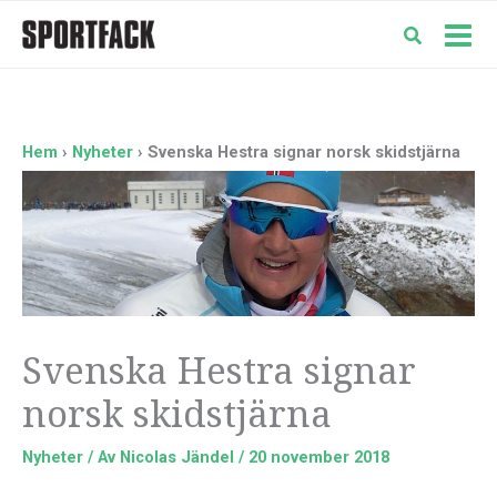
Hoppa
till
Mai
innehåll
Men
Hem
Nyheter
Svenska Hestra signar norsk skidstjärna
Svenska Hestra signar
norsk skidstjärna
Nyheter
/ Av
Nicolas Jändel
/
20 november 2018