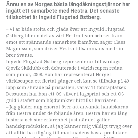
Ännu en av Norges bästa längdåkningsstjärnor har
ingått ett samarbete med Hestra. Det senaste
tillskottet är Ingvild Flugstad Østberg.
– Vi är både stolta och glada över att Ingvild Flugstad
Østberg blir en del av vårt Hestra team och ser fram
emot ett spännande samarbete framöver, säger Claes
Magnusson, som driver Hestra tillsammans med sin
bror Svante.
Ingvild Flugstad Østberg representerar till vardags
Gjøvik Skiklubb och debuterade i världscupen redan
som junior, 2008. Hon har representerat Norge i
världscupen ett flertal gånger och kan se tillbaka på 49
lopp som slutade på prispallen, varav 11 förstaplatser.
Dessutom har hon ett OS-silver i lagsprint och ett OS-
guld i stafett som höjdpunkter hittills i karriären.
– Jag gläder mig enormt över att använda handskarna
från Hestra under de följande åren. Hestra har en lång
historia och stor erfarenhet just när det gäller
handskproduktion, så jag känner mig väldigt trygg över
att alltid ha tillgång till marknadens bästa produkter.