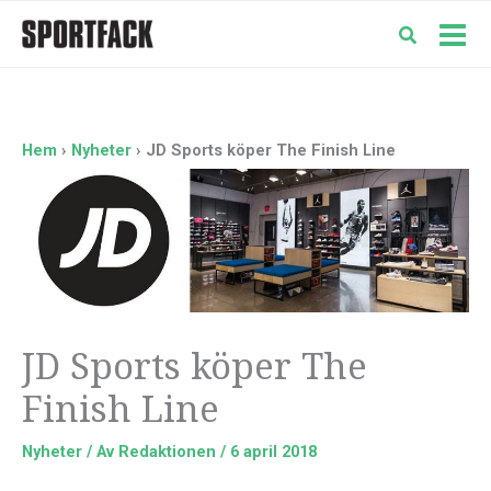
Hoppa
till
Mai
innehåll
Men
Hem
Nyheter
JD Sports köper The Finish Line
JD Sports köper The
Finish Line
Nyheter
/ Av
Redaktionen
/
6 april 2018