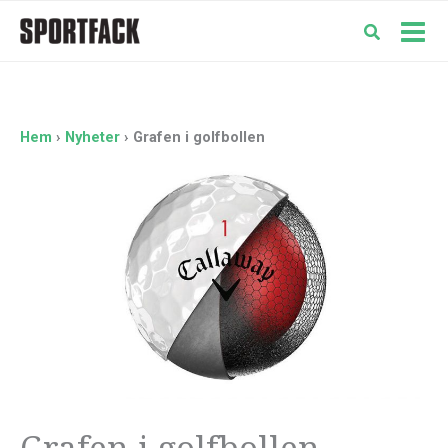
Hoppa
till
Mai
innehåll
Men
Hem
Nyheter
Grafen i golfbollen
Grafen i golfbollen