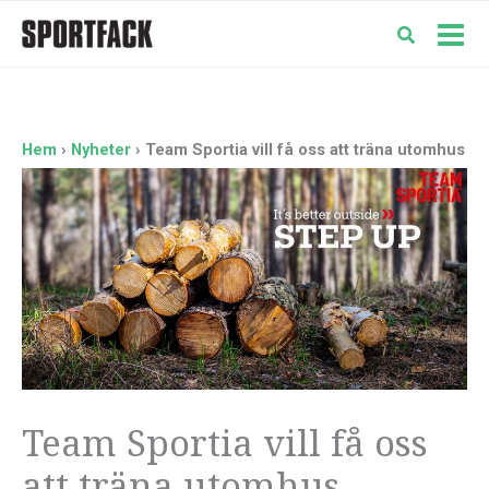
Hoppa
till
Mai
innehåll
Men
Hem
Nyheter
Team Sportia vill få oss att träna utomhus
Team Sportia vill få oss
att träna utomhus