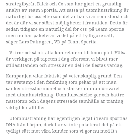
strategibyrån Falck och Co som har gjort en grundlig
analys av Team Sportia. Att satsa på utomhusträning är
naturligt för oss eftersom det är här vi är som störst och
det är där vi ser störst möjligheter i framtiden. Detta är
sedan tidigare en naturlig del för oss på Team Sportia
men nu har paketerar vi det på ett tydligare sätt,
säger Lars Palmgren, VD på Team Sportia.
– Vi tror också att alla kan relatera till konceptet. Hälsa
är verkligen på tapeten i dag eftersom vi blivit mer
stillasittanden och stress är en del i de flestas vardag.
Kampanjen vilar faktiskt på vetenskaplig grund: Den
tar avstamp i den forskning som pekar på att man
sänker stresshormonet och stärker immunförsvaret
med utomhusträning. Utomhusvistelse ger och bättre
nattsömn och i dagens stressade samhälle är träning
viktigt för allt fler.
– Utomhusträning har egentligen legat i Team Sportias
DNA från början, dock har vi inte paketerat det på ett
tydligt sätt mot våra kunder som vi gör nu med It’s