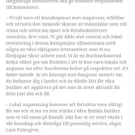
långsiktiga samarbeten ska ge starkare erbjudanden
till konsument.
– Vi vill vara ett kunskapsnav som inspirerar, utbildar
och utrusta den växande skaran av människor som vill
träna och utöva sin sport och fritidsaktiviteter
utomhus, året runt. Vi gör både stor central och lokal
investering i denna kampanjen tillsammans med
några av våra viktigaste leverantörer som vi nu
fördjupar vårat arbete med. Vi är en frachisebaserad
kedja vilket ger oss fördelen i att vi kan vara lokala och
anpassa oss efter kundernas behov på respektive ort.
It’s
better outside
är ett koncept som fungerar oavsett var
du befinner dig i landet och är därför lätt för våra
butiker att applicera på det som är mest aktuellt för
dem just där och då.
– Lokal anpassning kommer att fortsätta vara viktigt
för oss och vi ser en stor styrka i våra fysiska butiker
som vi vill satsa på framåt. Där har vi ett stort värde i
vår kunskap och förmåga till personlig service, säger
Lars Palmgren.