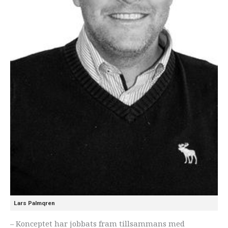
Lars Palmqren
– Konceptet har jobbats fram tillsammans med