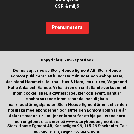
Kundtjänst
CSR & miljö
Prenumerera
Copyright © 2025 Sportfack
Denna sajt drivs av Story House Egmont AB. Story House
Egmont publicerar ett hundratal tidningar och webbplatser,
däribland Hemmets Journal, Hus & Hem, Icakuriren, Vagabond,
Kalle Anka och Bamse. Vi har även en omfattande verksamhet
inom böcker, spel, aktivitetsprodukter och event, samt är
snabbt växande inom e-handel och digitala
marknadsföringstjänster. Story House Egmont är en del av den
nordiska mediekoncernen och stiftelsen Egmont som varje år
delar ut mer än 120 miljoner kronor för att hjälpa utsatta barn
och ungdomar. Läs mer på www.storyhouseegmont.se.
Story House Egmont AB, Karlavägen 96, 115 26 Stockholm, Tel:
08-692 01 00, Orgnr: 556046-9206