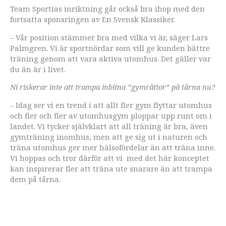
Team Sportias inriktning går också bra ihop med den
fortsatta sponsringen av En Svensk Klassiker.
– Vår position stämmer bra med vilka vi är, säger Lars
Palmgren. Vi är sportnördar som vill ge kunden bättre
träning genom att vara aktiva utomhus. Det gäller var
du än är i livet.
Ni riskerar inte att trampa inbitna ”gymråttor” på tårna nu?
– Idag ser vi en trend i att allt fler gym flyttar utomhus
och fler och fler av utomhusgym ploppar upp runt om i
landet. Vi tycker självklart att all träning är bra, även
gymträning inomhus, men att ge sig ut i naturen och
träna utomhus ger mer hälsofördelar än att träna inne.
Vi hoppas och tror därför att vi med det här konceptet
kan inspirerar fler att träna ute snarare än att trampa
dem på tårna.