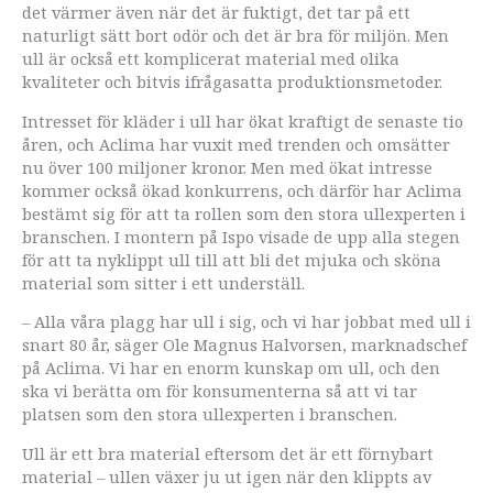
det värmer även när det är fuktigt, det tar på ett
naturligt sätt bort odör och det är bra för miljön. Men
ull är också ett komplicerat material med olika
kvaliteter och bitvis ifrågasatta produktionsmetoder.
Intresset för kläder i ull har ökat kraftigt de senaste tio
åren, och Aclima har vuxit med trenden och omsätter
nu över 100 miljoner kronor. Men med ökat intresse
kommer också ökad konkurrens, och därför har Aclima
bestämt sig för att ta rollen som den stora ullexperten i
branschen. I montern på Ispo visade de upp alla stegen
för att ta nyklippt ull till att bli det mjuka och sköna
material som sitter i ett underställ.
– Alla våra plagg har ull i sig, och vi har jobbat med ull i
snart 80 år, säger Ole Magnus Halvorsen, marknadschef
på Aclima. Vi har en enorm kunskap om ull, och den
ska vi berätta om för konsumenterna så att vi tar
platsen som den stora ullexperten i branschen.
Ull är ett bra material eftersom det är ett förnybart
material – ullen växer ju ut igen när den klippts av