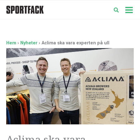
Hoppa
till
Mai
innehåll
Men
Hem
Nyheter
Aclima ska vara experten på ull
Aclima ska vara