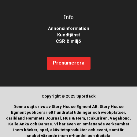
Info
Annonsinformation
Kundtjänst
CSR & miljö
Prenumerera
Copyright © 2025 Sportfack
Denna sajt drivs av Story House Egmont AB. Story House
Egmont publicerar ett hundratal tidningar och webbplatser,
däribland Hemmets Journal, Hus & Hem, Icakuriren, Vagabond,
Kalle Anka och Bamse. Vi har även en omfattande verksamhet
inom böcker, spel, aktivitetsprodukter och event, samt är
snabbt växande inom e-handel och digitala