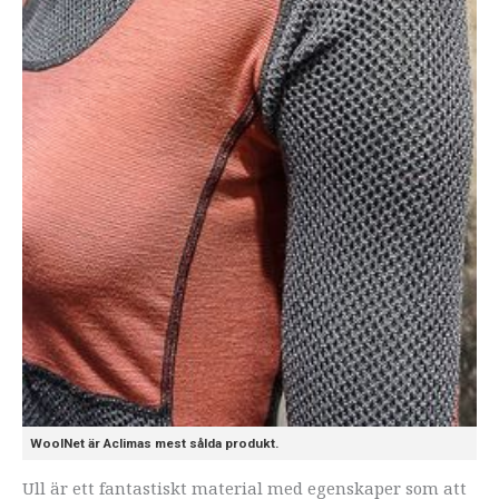
WoolNet är Aclimas mest sålda produkt.
Ull är ett fantastiskt material med egenskaper som att